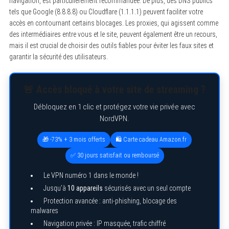
navigation, est particulièrement recommandée. De plus, des DNS publics
tels que Google (8.8.8.8) ou Cloudflare (1.1.1.1) peuvent faciliter votre
accès en contournant certains blocages. Les proxies, qui agissent comme
des intermédiaires entre vous et le site, peuvent également être un recours,
mais il est crucial de choisir des outils fiables pour éviter les faux sites et
garantir la sécurité des utilisateurs.
🚨 Accès bloqué à votre site de streaming ?
Débloquez en 1 clic et protégez votre vie privée avec
NordVPN.
🎁 -73% + 3 mois offerts
🛍️ Carte cadeau Amazon.fr
✅ 30 jours satisfait ou remboursé
Le VPN numéro 1 dans le monde !
Jusqu’à
10 appareils
sécurisés avec un seul compte
Protection avancée : anti-phishing, blocage des
malwares
Navigation privée : IP masquée, trafic chiffré
S