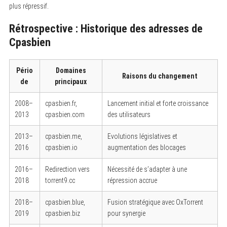
plus répressif.
Rétrospective : Historique des adresses de
Cpasbien
Pério
Domaines
Raisons du changement
de
principaux
2008–
cpasbien.fr,
Lancement initial et forte croissance
2013
cpasbien.com
des utilisateurs
2013–
cpasbien.me,
Evolutions législatives et
2016
cpasbien.io
augmentation des blocages
2016–
Redirection vers
Nécessité de s’adapter à une
2018
torrent9.cc
répression accrue
2018–
cpasbien.blue,
Fusion stratégique avec OxTorrent
2019
cpasbien.biz
pour synergie