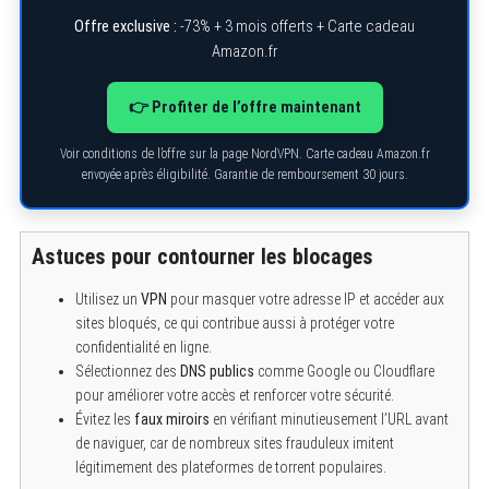
e
Offre exclusive :
-73% + 3 mois offerts + Carte cadeau
a
r
Amazon.fr
c
h
f
👉 Profiter de l’offre maintenant
o
r
:
Voir conditions de l’offre sur la page NordVPN. Carte cadeau Amazon.fr
envoyée après éligibilité. Garantie de remboursement 30 jours.
Astuces pour contourner les blocages
Utilisez un
VPN
pour masquer votre adresse IP et accéder aux
sites bloqués, ce qui contribue aussi à protéger votre
confidentialité en ligne.
Sélectionnez des
DNS publics
comme Google ou Cloudflare
pour améliorer votre accès et renforcer votre sécurité.
Évitez les
faux miroirs
en vérifiant minutieusement l’URL avant
de naviguer, car de nombreux sites frauduleux imitent
légitimement des plateformes de torrent populaires.