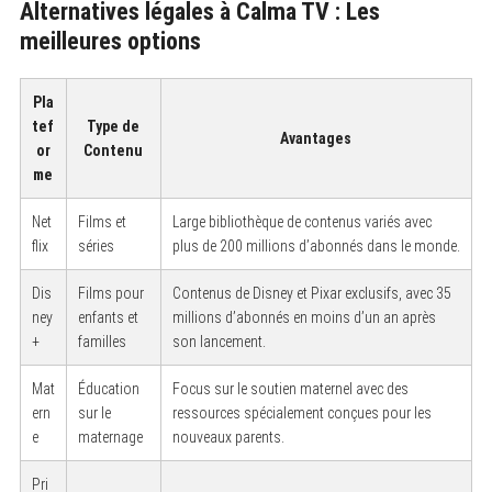
Alternatives légales à Calma TV : Les
meilleures options
Pla
tef
Type de
Avantages
or
Contenu
me
Net
Films et
Large bibliothèque de contenus variés avec
flix
séries
plus de 200 millions d’abonnés dans le monde.
Dis
Films pour
Contenus de Disney et Pixar exclusifs, avec 35
ney
enfants et
millions d’abonnés en moins d’un an après
+
familles
son lancement.
Mat
Éducation
Focus sur le soutien maternel avec des
ern
sur le
ressources spécialement conçues pour les
e
maternage
nouveaux parents.
Pri