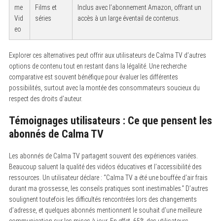
me
Films et
Inclus avec l’abonnement Amazon, offrant un
Vid
séries
accès à un large éventail de contenus.
eo
Explorer ces alternatives peut offrir aux utilisateurs de Calma TV d’autres
options de contenu tout en restant dans la légalité. Une recherche
comparative est souvent bénéfique pour évaluer les différentes
possibilités, surtout avec la montée des consommateurs soucieux du
respect des droits d’auteur.
Témoignages utilisateurs : Ce que pensent les
abonnés de Calma TV
Les abonnés de Calma TV partagent souvent des expériences variées.
Beaucoup saluent la qualité des vidéos éducatives et l’accessibilité des
ressources. Un utilisateur déclare : “Calma TV a été une bouffée d’air frais
durant ma grossesse, les conseils pratiques sont inestimables.” D’autres
soulignent toutefois les difficultés rencontrées lors des changements
d’adresse, et quelques abonnés mentionnent le souhait d’une meilleure
communication sur les mises à jour. En effet, 65% des utilisateurs