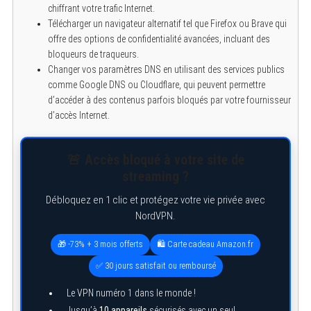
chiffrant votre trafic Internet.
Télécharger un navigateur alternatif tel que Firefox ou Brave qui
offre des options de confidentialité avancées, incluant des
bloqueurs de traqueurs.
Changer vos paramètres DNS en utilisant des services publics
comme Google DNS ou Cloudflare, qui peuvent permettre
d’accéder à des contenus parfois bloqués par votre fournisseur
d’accès Internet.
🚨 Accès bloqué à votre site de
streaming ?
Débloquez en 1 clic et protégez votre vie privée avec
NordVPN.
🎁 -73% + 3 mois offerts
🛍️ Carte cadeau Amazon.fr
✅ 30 jours satisfait ou remboursé
Le VPN numéro 1 dans le monde !
Jusqu’à
10 appareils
sécurisés avec un seul