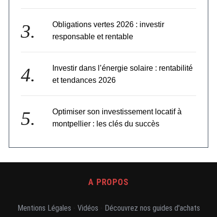
p
u
b
Obligations vertes 2026 : investir
l
responsable et rentable
i
c
a
Investir dans l’énergie solaire : rentabilité
t
et tendances 2026
i
o
n
Optimiser son investissement locatif à
s
montpellier : les clés du succès
A PROPOS
Mentions Légales
-
Vidéos
-
Découvrez nos guides d'achats