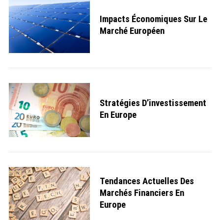
Impacts Économiques Sur Le
Marché Européen
Stratégies D’investissement
En Europe
S
e
a
r
c
Tendances Actuelles Des
h
Marchés Financiers En
f
o
Europe
r
: