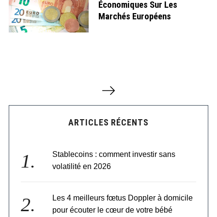
Économiques Sur Les
Marchés Européens
P
a
g
i
ARTICLES RÉCENTS
n
a
t
Stablecoins : comment investir sans
i
o
volatilité en 2026
n
d
Les 4 meilleurs fœtus Doppler à domicile
e
s
pour écouter le cœur de votre bébé