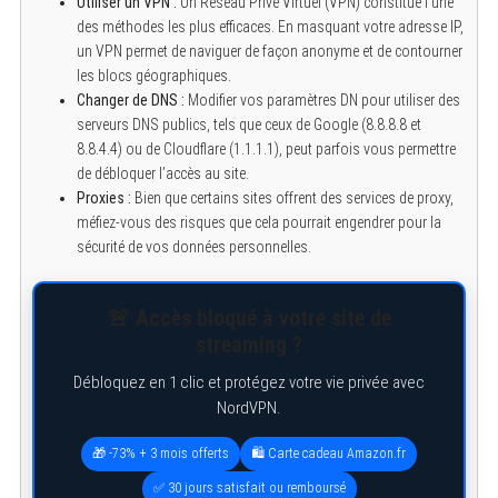
Utiliser un VPN :
Un Réseau Privé Virtuel (VPN) constitue l’une
des méthodes les plus efficaces. En masquant votre adresse IP,
un VPN permet de naviguer de façon anonyme et de contourner
les blocs géographiques.
Changer de DNS :
Modifier vos paramètres DN pour utiliser des
serveurs DNS publics, tels que ceux de Google (8.8.8.8 et
8.8.4.4) ou de Cloudflare (1.1.1.1), peut parfois vous permettre
de débloquer l’accès au site.
Proxies :
Bien que certains sites offrent des services de proxy,
méfiez-vous des risques que cela pourrait engendrer pour la
sécurité de vos données personnelles.
🚨 Accès bloqué à votre site de
streaming ?
Débloquez en 1 clic et protégez votre vie privée avec
NordVPN.
🎁 -73% + 3 mois offerts
🛍️ Carte cadeau Amazon.fr
✅ 30 jours satisfait ou remboursé