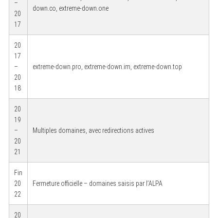
–
down.co, extreme-down.one
20
17
20
17
–
extreme-down.pro, extreme-down.im, extreme-down.top
20
18
20
19
–
Multiples domaines, avec redirections actives
20
21
Fin
20
Fermeture officielle – domaines saisis par l’ALPA
22
20