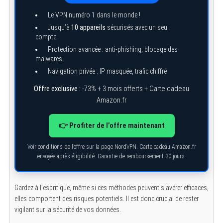
Le VPN numéro 1 dans le monde !
Jusqu’à
10 appareils
sécurisés avec un seul
compte
Protection avancée : anti-phishing, blocage des
malwares
Navigation privée : IP masquée, trafic chiffré
Offre exclusive :
-73% + 3 mois offerts + Carte cadeau
Amazon.fr
S
e
a
👉 Profiter de l’offre maintenant
r
c
h
Voir conditions de l’offre sur la page NordVPN. Carte cadeau Amazon.fr
f
envoyée après éligibilité. Garantie de remboursement 30 jours.
o
r
:
Gardez à l’esprit que, même si ces méthodes peuvent s’avérer efficaces,
elles comportent des risques potentiels. Il est donc crucial de rester
vigilant sur la sécurité de vos données.