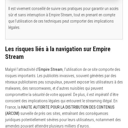
Il est vivement conseillé de suivre ces pratiques pour garantir un accès
sûr et sans interruption à Empire Stream, tout en prenant en compte
que l’utilisation de ces techniques peut comporter des implications
légales.
Les risques liés à la navigation sur Empire
Stream
Malgré l’attractivité d’
Empire Stream
, l’utilisation de ce site comporte des
risques importants. Les publicités invasives, souvent générées par des
S
réseaux publicitaires peu scrupuleux, peuvent exposer les utilisateurs à des
e
a
malwares, des ransomwares, et d’autres nuisibles qui peuvent
r
compromettre la sécurité de votre appareil. De plus, il est impératif d’être
c
conscient des implications légales qui entourent le streaming illégal. En
h
f
France, la
HAUTE AUTORITE POUR LA DISTRIBUTION DES CONTENUS
o
(ARCOM)
surveille de près ces sites, entraînant des conséquences
r
:
juridiques potentiellement sévères pour leurs utilisateurs, notamment des
amendes pouvant atteindre plusieurs milliers d’euros.