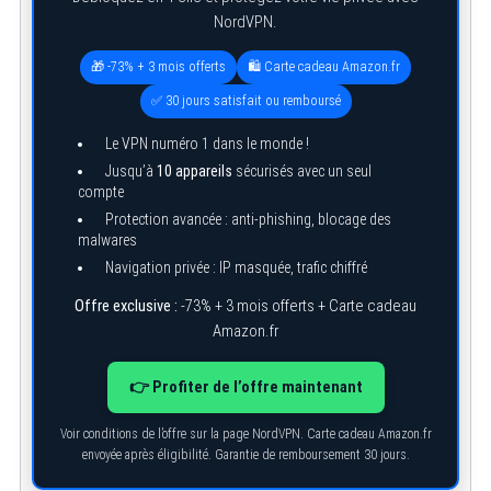
NordVPN.
🎁 -73% + 3 mois offerts
🛍️ Carte cadeau Amazon.fr
✅ 30 jours satisfait ou remboursé
Le VPN numéro 1 dans le monde !
Jusqu’à
10 appareils
sécurisés avec un seul
compte
Protection avancée : anti-phishing, blocage des
malwares
Navigation privée : IP masquée, trafic chiffré
Offre exclusive :
-73% + 3 mois offerts + Carte cadeau
Amazon.fr
👉 Profiter de l’offre maintenant
Voir conditions de l’offre sur la page NordVPN. Carte cadeau Amazon.fr
envoyée après éligibilité. Garantie de remboursement 30 jours.