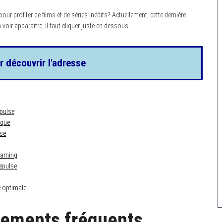
pour profiter de films et de séries inédits? Actuellement, cette dernière
voir apparaître, il faut cliquer juste en dessous.
r découvrir l'adresse
pulse
ique
lse
reaming
nepulse
e optimale
ements fréquents