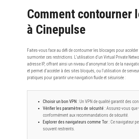
Comment contourner l
à Cinepulse
S
e
a
r
Faites-vous face au défi de contourner les blocages pour accéde
c
h
surmonter ces restrictions. L’utilisation d’un Virtual Private Netw
f
adresse IP, offrant ainsi un niveau d’anonymat lors de la navigat
o
r
et permet d’accéder à des sites bloqués, ou l’utilisation de serveu
:
pratiques pour garantir une navigation fluide et sécurisée :
Choisir un bon VPN :
Un VPN de qualité garantit des con
Vérifier les paramètres de sécurité :
Assurez-vous que vo
conformément aux recommandations de sécurité.
Explorer des navigateurs comme Tor :
Ce navigateur pe
souvent restreints.