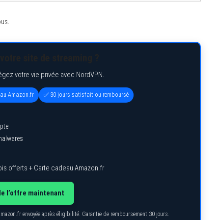
ous.
votre site de streaming ?
égez votre vie privée avec NordVPN.
eau Amazon.fr
✅ 30 jours satisfait ou remboursé
pte
 malwares
is offerts + Carte cadeau Amazon.fr
de l’offre maintenant
Amazon.fr envoyée après éligibilité. Garantie de remboursement 30 jours.