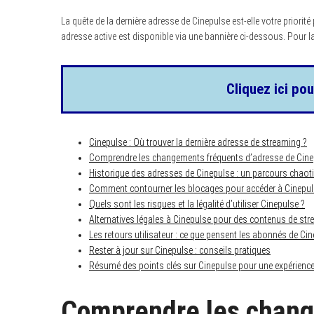
La quête de la dernière adresse de Cinepulse est-elle votre priorité 
adresse active est disponible via une bannière ci-dessous. Pour la 
Cliquez ici pou
Cinepulse : Où trouver la dernière adresse de streaming ?
Comprendre les changements fréquents d’adresse de Cine
Historique des adresses de Cinepulse : un parcours chaot
Comment contourner les blocages pour accéder à Cinepu
Quels sont les risques et la légalité d’utiliser Cinepulse ?
Alternatives légales à Cinepulse pour des contenus de st
Les retours utilisateur : ce que pensent les abonnés de Ci
Rester à jour sur Cinepulse : conseils pratiques
Résumé des points clés sur Cinepulse pour une expérienc
Comprendre les chang