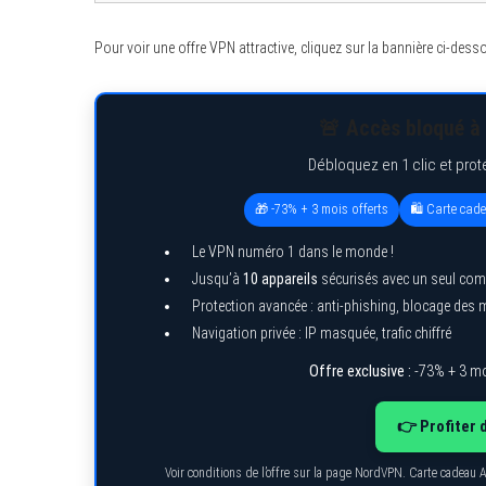
Pour voir une offre VPN attractive, cliquez sur la bannière ci-dess
🚨 Accès bloqué à 
Débloquez en 1 clic et prot
🎁 -73% + 3 mois offerts
🛍️ Carte cad
Le VPN numéro 1 dans le monde !
Jusqu’à
10 appareils
sécurisés avec un seul com
Protection avancée : anti-phishing, blocage des
Navigation privée : IP masquée, trafic chiffré
Offre exclusive :
-73% + 3 mo
👉 Profiter 
Voir conditions de l’offre sur la page NordVPN. Carte cadeau 