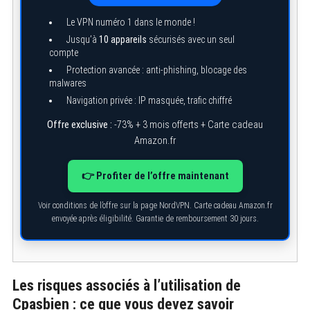
Le VPN numéro 1 dans le monde !
Jusqu’à
10 appareils
sécurisés avec un seul
compte
Protection avancée : anti-phishing, blocage des
malwares
Navigation privée : IP masquée, trafic chiffré
Offre exclusive :
-73% + 3 mois offerts + Carte cadeau
Amazon.fr
👉 Profiter de l’offre maintenant
Voir conditions de l’offre sur la page NordVPN. Carte cadeau Amazon.fr
envoyée après éligibilité. Garantie de remboursement 30 jours.
Les risques associés à l’utilisation de
Cpasbien : ce que vous devez savoir