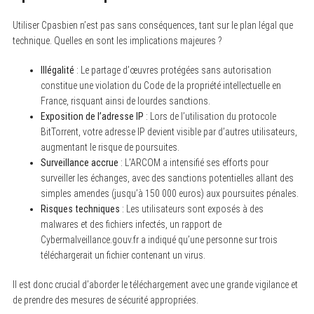
Utiliser Cpasbien n’est pas sans conséquences, tant sur le plan légal que
technique. Quelles en sont les implications majeures ?
Illégalité
: Le partage d’œuvres protégées sans autorisation
constitue une violation du Code de la propriété intellectuelle en
France, risquant ainsi de lourdes sanctions.
Exposition de l’adresse IP
: Lors de l’utilisation du protocole
BitTorrent, votre adresse IP devient visible par d’autres utilisateurs,
S
augmentant le risque de poursuites.
e
Surveillance accrue
: L’ARCOM a intensifié ses efforts pour
a
r
surveiller les échanges, avec des sanctions potentielles allant des
c
simples amendes (jusqu’à 150 000 euros) aux poursuites pénales.
h
f
Risques techniques
: Les utilisateurs sont exposés à des
o
malwares et des fichiers infectés, un rapport de
r
Cybermalveillance.gouv.fr a indiqué qu’une personne sur trois
:
téléchargerait un fichier contenant un virus.
Il est donc crucial d’aborder le téléchargement avec une grande vigilance et
de prendre des mesures de sécurité appropriées.