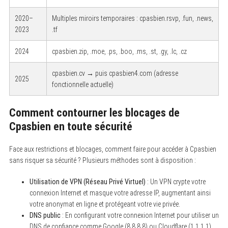
2020–
Multiples miroirs temporaires : cpasbien.rsvp, .fun, .news,
2023
.tf
2024
cpasbien.zip, .moe, .ps, .boo, .ms, .st, .gy, .lc, .cz
cpasbien.cv → puis cpasbien4.com (adresse
2025
fonctionnelle actuelle)
Comment contourner les blocages de
Cpasbien en toute sécurité
Face aux restrictions et blocages, comment faire pour accéder à Cpasbien
sans risquer sa sécurité ? Plusieurs méthodes sont à disposition :
Utilisation de VPN (Réseau Privé Virtuel)
: Un VPN crypte votre
connexion Internet et masque votre adresse IP, augmentant ainsi
votre anonymat en ligne et protégeant votre vie privée.
DNS public
: En configurant votre connexion Internet pour utiliser un
DNS de confiance comme Google (8.8.8.8) ou Cloudflare (1.1.1.1),