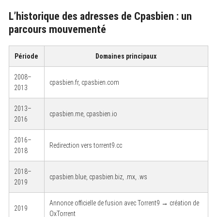
L’historique des adresses de Cpasbien : un
parcours mouvementé
Période
Domaines principaux
2008–
cpasbien.fr, cpasbien.com
2013
2013–
cpasbien.me, cpasbien.io
2016
2016–
Redirection vers torrent9.cc
2018
2018–
cpasbien.blue, cpasbien.biz, .mx, .ws
2019
Annonce officielle de fusion avec Torrent9 → création de
2019
OxTorrent