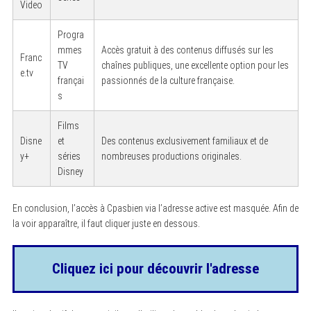
Video
Progra
mmes
Accès gratuit à des contenus diffusés sur les
Franc
TV
chaînes publiques, une excellente option pour les
e.tv
françai
passionnés de la culture française.
s
Films
Disne
et
Des contenus exclusivement familiaux et de
y+
séries
nombreuses productions originales.
Disney
En conclusion, l’accès à Cpasbien via l’adresse active est masquée. Afin de
la voir apparaître, il faut cliquer juste en dessous.
Cliquez ici pour découvrir l'adresse