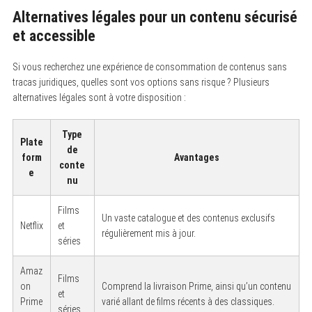
Alternatives légales pour un contenu sécurisé
et accessible
Si vous recherchez une expérience de consommation de contenus sans
tracas juridiques, quelles sont vos options sans risque ? Plusieurs
alternatives légales sont à votre disposition :
Type
Plate
de
form
Avantages
conte
e
nu
Films
Un vaste catalogue et des contenus exclusifs
Netflix
et
régulièrement mis à jour.
séries
Amaz
Films
on
Comprend la livraison Prime, ainsi qu’un contenu
et
Prime
varié allant de films récents à des classiques.
séries