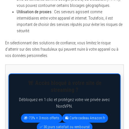
vous pouvez contourner certains blocages géographiques.
Utilisation de proxies
: Ces serveurs agissent comme
intermédiaires entre votre appareil et internet. Toutefois, il est
important de choisir des services réputés pour éviter les risques de
sécurité.
En sélectionnant des solutions de confiance, vous limitez le risque
d’atterrir sur des sites frauduleux qui peuvent nuire à votre appareil ou à
vos données personnelles.
🚨 Accès bloqué à votre site de
streaming ?
Débloquez en 1 clic et protégez votre vie privée avec
NordVPN.
🎁 -73% + 3 mois offerts
🛍️ Carte cadeau Amazon.fr
✅ 30 jours satisfait ou remboursé