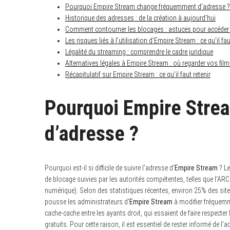
Pourquoi Empire Stream change fréquemment d’adresse ?
Historique des adresses : de la création à aujourd’hui
Comment contourner les blocages : astuces pour accéder
Les risques liés à l’utilisation d’Empire Stream : ce qu’il fa
Légalité du streaming : comprendre le cadre juridique
Alternatives légales à Empire Stream : où regarder vos film
Récapitulatif sur Empire Stream : ce qu’il faut retenir
Pourquoi Empire Str
d’adresse ?
Pourquoi est-il si difficile de suivre l’adresse d’
Empire Stream
? Le
de blocage suivies par les autorités compétentes, telles que l’AR
numérique). Selon des statistiques récentes, environ 25% des sit
pousse les administrateurs d’
Empire Stream
à modifier fréquemm
cache-cache entre les ayants droit, qui essaient de faire respecter
gratuits. Pour cette raison, il est essentiel de rester informé de l’