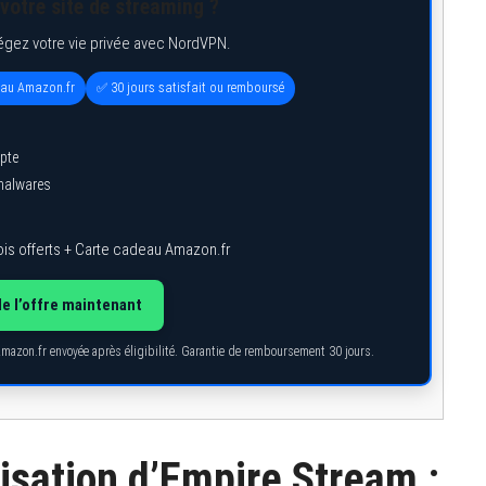
votre site de streaming ?
égez votre vie privée avec NordVPN.
eau Amazon.fr
✅ 30 jours satisfait ou remboursé
pte
 malwares
is offerts + Carte cadeau Amazon.fr
de l’offre maintenant
Amazon.fr envoyée après éligibilité. Garantie de remboursement 30 jours.
ilisation d’Empire Stream :