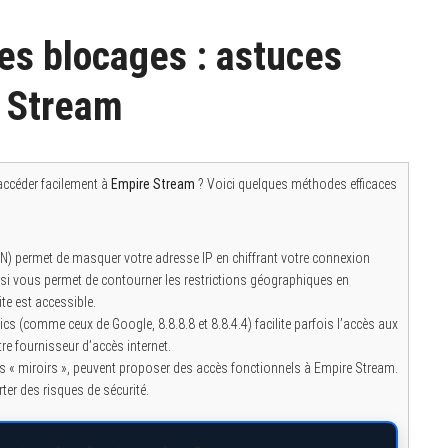
s blocages : astuces
e Stream
ccéder facilement à
Empire Stream
? Voici quelques méthodes efficaces
(VPN) permet de masquer votre adresse IP en chiffrant votre connexion
i vous permet de contourner les restrictions géographiques en
te est accessible.
cs (comme ceux de Google, 8.8.8.8 et 8.8.4.4) facilite parfois l’accès aux
e fournisseur d’accès internet.
lés « miroirs », peuvent proposer des accès fonctionnels à Empire Stream.
er des risques de sécurité.