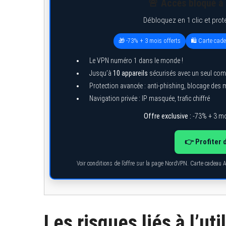
🚨 Accès bloqué à 
Débloquez en 1 clic et prot
🎁 -73% + 3 mois offerts
🛍️ Carte cad
Le VPN numéro 1 dans le monde !
Jusqu’à
10 appareils
sécurisés avec un seul com
Protection avancée : anti-phishing, blocage des
Navigation privée : IP masquée, trafic chiffré
Offre exclusive :
-73% + 3 mo
👉 Profiter 
Voir conditions de l’offre sur la page NordVPN. Carte cadeau 
Les risques liés à l’ut