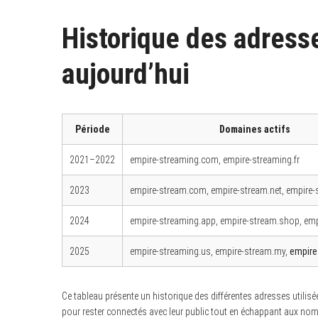
Historique des adresse
aujourd’hui
S
e
a
r
c
h
Période
Domaines actifs
f
o
2021–2022
empire-streaming.com, empire-streaming.fr
r
:
2023
empire-stream.com, empire-stream.net, empire-
2024
empire-streaming.app, empire-stream.shop, emp
2025
empire-streaming.us, empire-stream.my,
empire
Ce tableau présente un historique des différentes adresses utilis
pour rester connectés avec leur public tout en échappant aux no