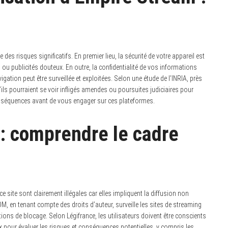
des risques significatifs. En premier lieu, la sécurité de votre appareil est
u publicités douteux. En outre, la confidentialité de vos informations
gation peut être surveillée et exploitées. Selon une étude de l’INRIA, près
’ils pourraient se voir infligés amendes ou poursuites judiciaires pour
 conséquences avant de vous engager sur ces plateformes.
 : comprendre le cadre
ce site sont clairement illégales car elles impliquent la diffusion non
M, en tenant compte des droits d’auteur, surveille les sites de streaming
ions de blocage. Selon Légifrance, les utilisateurs doivent être conscients
pour évaluer les risques et conséquences potentielles, y compris les