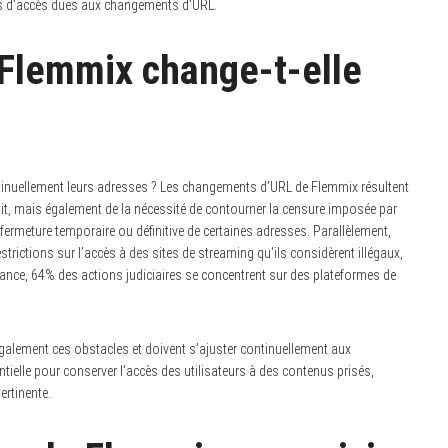
ltés d’accès dues aux changements d’URL.
 Flemmix change-t-elle
tinuellement leurs adresses ? Les changements d’URL de Flemmix résultent
oit, mais également de la nécessité de contourner la censure imposée par
fermeture temporaire ou définitive de certaines adresses. Parallèlement,
strictions sur l’accès à des sites de streaming qu’ils considèrent illégaux,
ifrance, 64% des actions judiciaires se concentrent sur des plateformes de
également ces obstacles et doivent s’ajuster continuellement aux
ntielle pour conserver l’accès des utilisateurs à des contenus prisés,
ertinente.