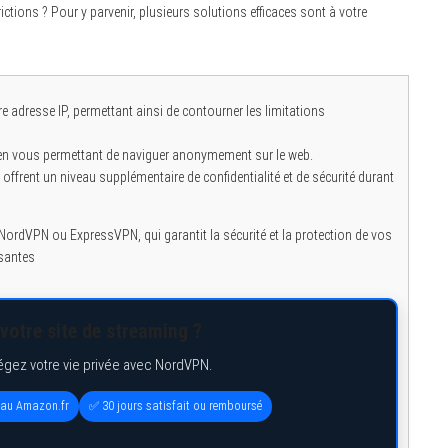
ctions ? Pour y parvenir, plusieurs solutions efficaces sont à votre
re adresse IP, permettant ainsi de contourner les limitations
 en vous permettant de naviguer anonymement sur le web.
ffrent un niveau supplémentaire de confidentialité et de sécurité durant
ordVPN ou ExpressVPN, qui garantit la sécurité et la protection de vos
ssantes
votre site de streaming ?
égez votre vie privée avec NordVPN.
eau Amazon.fr
✅ 30 jours satisfait ou remboursé