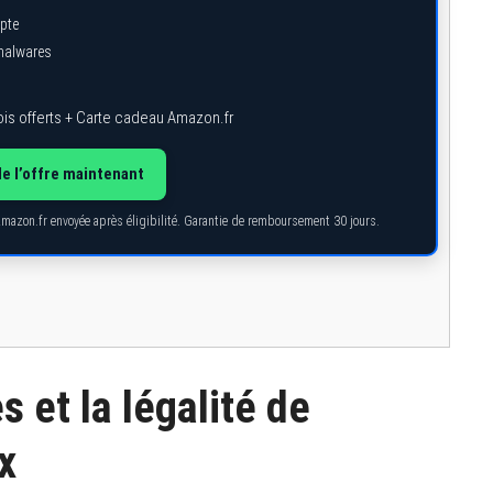
pte
 malwares
is offerts + Carte cadeau Amazon.fr
de l’offre maintenant
Amazon.fr envoyée après éligibilité. Garantie de remboursement 30 jours.
 et la légalité de
x