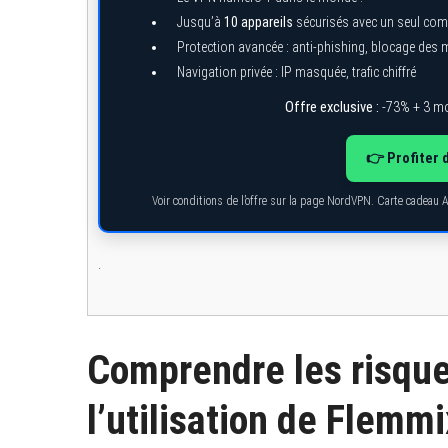
Jusqu’à
10 appareils
sécurisés avec un seul com
Protection avancée : anti-phishing, blocage des
Navigation privée : IP masquée, trafic chiffré
Offre exclusive :
-73% + 3 mo
👉 Profiter 
Voir conditions de l’offre sur la page NordVPN. Carte cadeau 
.
Comprendre les risques
l’utilisation de Flemmi