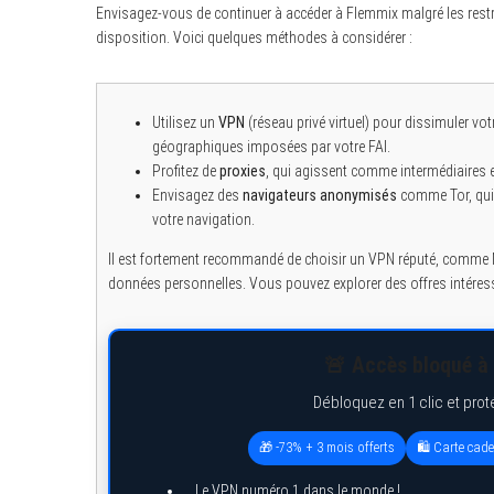
Envisagez-vous de continuer à accéder à Flemmix malgré les restri
disposition. Voici quelques méthodes à considérer :
Utilisez un
VPN
(réseau privé virtuel) pour dissimuler vot
géographiques imposées par votre FAI.
Profitez de
proxies
, qui agissent comme intermédiaires
Envisagez des
navigateurs anonymisés
comme Tor, qui o
votre navigation.
Il est fortement recommandé de choisir un VPN réputé, comme N
données personnelles. Vous pouvez explorer des offres intére
🚨 Accès bloqué à 
Débloquez en 1 clic et prot
🎁 -73% + 3 mois offerts
🛍️ Carte cad
Le VPN numéro 1 dans le monde !