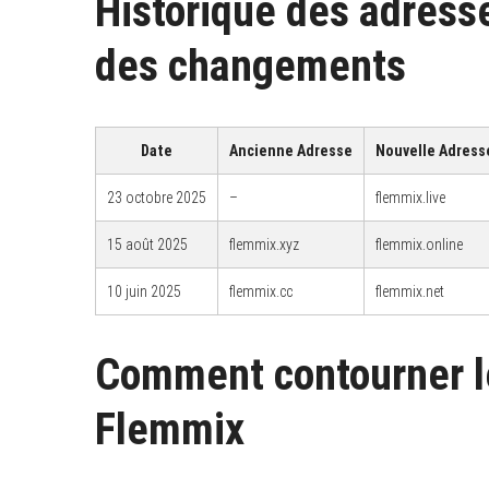
Historique des adresse
des changements
S
e
a
Date
Ancienne Adresse
Nouvelle Adress
r
c
h
23 octobre 2025
–
flemmix.live
f
o
15 août 2025
flemmix.xyz
flemmix.online
r
:
10 juin 2025
flemmix.cc
flemmix.net
Comment contourner l
Flemmix