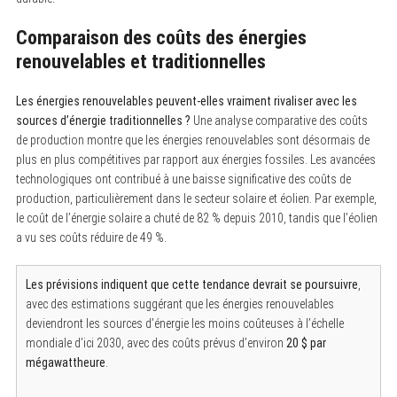
S
e
a
Comparaison des coûts des énergies
r
renouvelables et traditionnelles
c
h
f
Les énergies renouvelables peuvent-elles vraiment rivaliser avec les
o
r
sources d’énergie traditionnelles ?
Une analyse comparative des coûts
:
de production montre que les énergies renouvelables sont désormais de
plus en plus compétitives par rapport aux énergies fossiles. Les avancées
technologiques ont contribué à une baisse significative des coûts de
production, particulièrement dans le secteur solaire et éolien. Par exemple,
le coût de l’énergie solaire a chuté de 82 % depuis 2010, tandis que l’éolien
a vu ses coûts réduire de 49 %.
Les prévisions indiquent que cette tendance devrait se poursuivre
,
avec des estimations suggérant que les énergies renouvelables
deviendront les sources d’énergie les moins coûteuses à l’échelle
mondiale d’ici 2030, avec des coûts prévus d’environ
20 $ par
mégawattheure
.