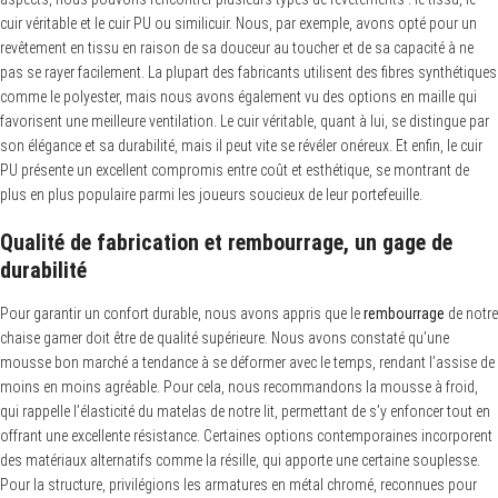
cuir véritable et le cuir PU ou similicuir. Nous, par exemple, avons opté pour un
revêtement en tissu en raison de sa douceur au toucher et de sa capacité à ne
pas se rayer facilement. La plupart des fabricants utilisent des fibres synthétiques
S
comme le polyester, mais nous avons également vu des options en maille qui
e
favorisent une meilleure ventilation. Le cuir véritable, quant à lui, se distingue par
a
r
son élégance et sa durabilité, mais il peut vite se révéler onéreux. Et enfin, le cuir
c
PU présente un excellent compromis entre coût et esthétique, se montrant de
h
f
plus en plus populaire parmi les joueurs soucieux de leur portefeuille.
o
r
Qualité de fabrication et rembourrage, un gage de
:
durabilité
Pour garantir un confort durable, nous avons appris que le
rembourrage
de notre
chaise gamer doit être de qualité supérieure. Nous avons constaté qu’une
mousse bon marché a tendance à se déformer avec le temps, rendant l’assise de
moins en moins agréable. Pour cela, nous recommandons la mousse à froid,
qui rappelle l’élasticité du matelas de notre lit, permettant de s’y enfoncer tout en
offrant une excellente résistance. Certaines options contemporaines incorporent
des matériaux alternatifs comme la résille, qui apporte une certaine souplesse.
Pour la structure, privilégions les armatures en métal chromé, reconnues pour