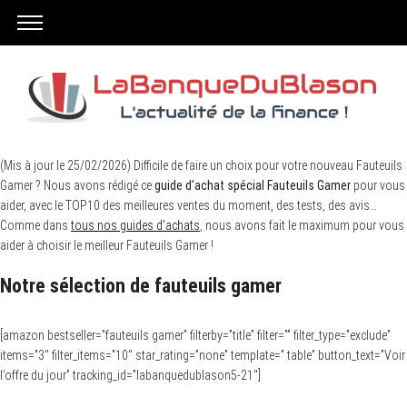
(Mis à jour le 25/02/2026) Difficile de faire un choix pour votre nouveau Fauteuils
Gamer ? Nous avons rédigé ce
guide d’achat spécial Fauteuils Gamer
pour vous
aider, avec le TOP10 des meilleures ventes du moment, des tests, des avis…
Comme dans
tous nos guides d’achats
, nous avons fait le maximum pour vous
aider à choisir le meilleur Fauteuils Gamer !
Notre sélection de fauteuils gamer
[amazon bestseller=”fauteuils gamer” filterby=”title” filter=”” filter_type=”exclude”
items=”3″ filter_items=”10″ star_rating=”none” template=” table” button_text=”Voir
l’offre du jour” tracking_id=”labanquedublason5-21″]