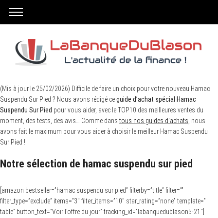
(Mis à jour le 25/02/2026) Difficile de faire un choix pour votre nouveau Hamac
Suspendu Sur Pied ? Nous avons rédigé ce
guide d’achat spécial Hamac
Suspendu Sur Pied
pour vous aider, avec le TOP10 des meilleures ventes du
moment, des tests, des avis… Comme dans
tous nos guides d’achats
, nous
avons fait le maximum pour vous aider à choisir le meilleur Hamac Suspendu
Sur Pied !
Notre sélection de hamac suspendu sur pied
[amazon bestseller=”hamac suspendu sur pied” filterby=”title” filter=””
filter_type=”exclude” items=”3″ filter_items=”10″ star_rating=”none” template=”
table” button_text=”Voir l’offre du jour” tracking_id=”labanquedublason5-21″]