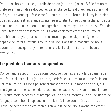
Parmi les choix possibles, la
toile de coton
(coton bio) s’est révélée être notre
préférée en raison de sa douceur et sa résistance. Lors d’une chaude après-midi
d’été, nous avons apprécié le confort qu’elle procure. Toutefois, l’acrylique, bien
que très durable et résistant aux intempéries, retient un peu plus la chaleur, ce qui
peut rendre son utilisation moins agréable sous les rayons du soleil. À défaut de
l’avoir testé personnellement, nous avons également entendu des retours
positifs sur le
nylon
, qui est non seulement imperméable, mais également
S
capable de rester à l’extérieur toute la saison. Dans un climat humide, nous
e
avons remarqué que le nylon reste en excellent état, profitant de la beauté
a
r
extérieure.»
c
h
Le pied des hamacs suspendus
f
o
r
Concernant le support, nous avons découvert qu’il existe une large gamme de
:
matériaux allant du bois (bois de pin, d’épicéa, etc.) au métal comme l’acier ou
l’aluminium. Nous avons personnellement opté pour un modèle en bois, qui
s’intègre harmonieusement dans tous nos espaces verts. Étonnamment, après
plusieurs mois exposés aux intempéries, le bois n’a montré que peu de signes de
fatigue, à condition d’appliquer une huile spécifique pour préserver son éclat.
C’est une petite tâche d’entretien qui en vaut la peine ! Nous avons également