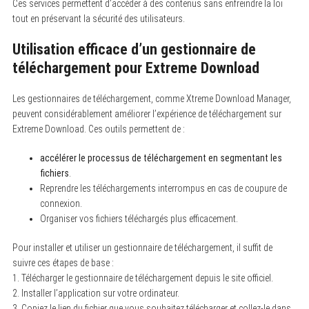
h
Ces services permettent d’accéder à des contenus sans enfreindre la loi
f
tout en préservant la sécurité des utilisateurs.
o
r
:
Utilisation efficace d’un gestionnaire de
téléchargement pour Extreme Download
Les gestionnaires de téléchargement, comme Xtreme Download Manager,
peuvent considérablement améliorer l’expérience de téléchargement sur
Extreme Download. Ces outils permettent de :
accélérer le processus de téléchargement en segmentant les
fichiers
.
Reprendre les téléchargements interrompus en cas de coupure de
connexion.
Organiser vos fichiers téléchargés plus efficacement.
Pour installer et utiliser un gestionnaire de téléchargement, il suffit de
suivre ces étapes de base :
1. Télécharger le gestionnaire de téléchargement depuis le site officiel.
2. Installer l’application sur votre ordinateur.
3. Copiez le lien du fichier que vous souhaitez télécharger et collez-le dans