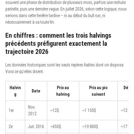
souvent une phase de distribution de plusieurs mois, parfois une rechute
partielle, puis une dernière vague. En juillet 2026, selon cette logique, nous
serions dans cette fenêtre tardive – ni au début du bull run, ni
nécessairement à sa toute fin.
En chiffres : comment les trois halvings
précédents préfigurent exactement la
trajectoire 2026
Les données historiques sont les seuls repères fiables dont on dispose.
Voici ce qu’elles disent.
Halvin
Prix au
Prix au pic
Délai
Date
g
halving
suivant
Nov.
1er
~12$
~1 150$
~12 mo
2012
2e
Juil. 2016
~650$
~19 800$
~17 mo