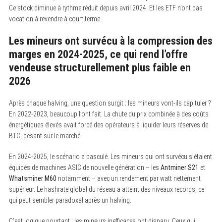
Ce stock diminue à rythme réduit depuis avril 2024. Et les ETF n’ont pas
vocation à revendre à court terme.
Les mineurs ont survécu à la compression des
marges en 2024-2025, ce qui rend l’offre
vendeuse structurellement plus faible en
2026
S
e
a
r
Après chaque halving, une question surgit : les mineurs vont-ils capituler ?
c
En 2022-2023, beaucoup l’ont fait. La chute du prix combinée à des coûts
h
énergétiques élevés avait forcé des opérateurs à liquider leurs réserves de
f
o
BTC, pesant sur le marché.
r
:
En 2024-2025, le scénario a basculé. Les mineurs qui ont survécu s’étaient
équipés de machines ASIC de nouvelle génération – les
Antminer S21
et
Whatsminer M60
notamment – avec un rendement par watt nettement
supérieur. Le hashrate global du réseau a atteint des niveaux records, ce
qui peut sembler paradoxal après un halving.
C’est logique pourtant : les mineurs inefficaces ont disparu. Ceux qui