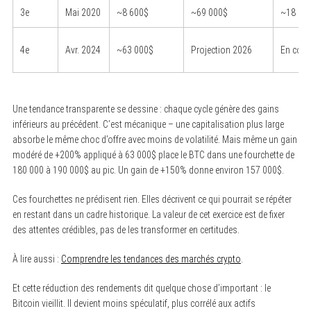
3e
Mai 2020
~8 600$
~69 000$
~18 mo
4e
Avr. 2024
~63 000$
Projection 2026
En cour
Une tendance transparente se dessine : chaque cycle génère des gains
inférieurs au précédent. C’est mécanique – une capitalisation plus large
absorbe le même choc d’offre avec moins de volatilité. Mais même un gain
modéré de +200% appliqué à 63 000$ place le BTC dans une fourchette de
180 000 à 190 000$ au pic. Un gain de +150% donne environ 157 000$.
Ces fourchettes ne prédisent rien. Elles décrivent ce qui pourrait se répéter
en restant dans un cadre historique. La valeur de cet exercice est de fixer
des attentes crédibles, pas de les transformer en certitudes.
À lire aussi :
Comprendre les tendances des marchés crypto
.
Et cette réduction des rendements dit quelque chose d’important : le
Bitcoin vieillit. Il devient moins spéculatif, plus corrélé aux actifs