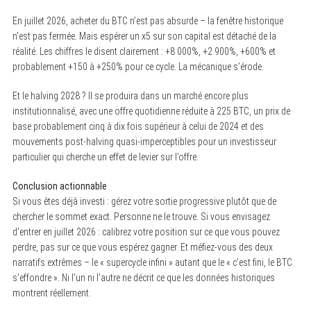
En juillet 2026, acheter du BTC n’est pas absurde – la fenêtre historique
n’est pas fermée. Mais espérer un x5 sur son capital est détaché de la
réalité. Les chiffres le disent clairement : +8 000%, +2 900%, +600% et
probablement +150 à +250% pour ce cycle. La mécanique s’érode.
Et le halving 2028 ? Il se produira dans un marché encore plus
institutionnalisé, avec une offre quotidienne réduite à 225 BTC, un prix de
base probablement cinq à dix fois supérieur à celui de 2024 et des
mouvements post-halving quasi-imperceptibles pour un investisseur
particulier qui cherche un effet de levier sur l’offre.
Conclusion actionnable
Si vous êtes déjà investi : gérez votre sortie progressive plutôt que de
chercher le sommet exact. Personne ne le trouve. Si vous envisagez
d’entrer en juillet 2026 : calibrez votre position sur ce que vous pouvez
perdre, pas sur ce que vous espérez gagner. Et méfiez-vous des deux
narratifs extrêmes – le « supercycle infini » autant que le « c’est fini, le BTC
s’effondre ». Ni l’un ni l’autre ne décrit ce que les données historiques
montrent réellement.