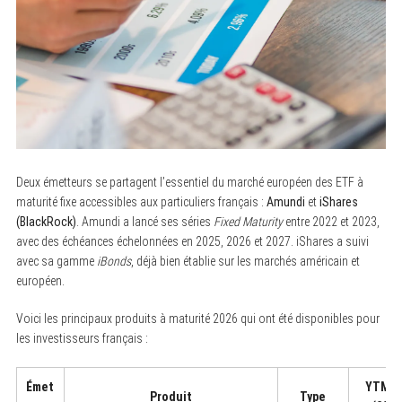
Deux émetteurs se partagent l’essentiel du marché européen des ETF à
maturité fixe accessibles aux particuliers français :
Amundi
et
iShares
(BlackRock)
. Amundi a lancé ses séries
Fixed Maturity
entre 2022 et 2023,
avec des échéances échelonnées en 2025, 2026 et 2027. iShares a suivi
avec sa gamme
iBonds
, déjà bien établie sur les marchés américain et
européen.
Voici les principaux produits à maturité 2026 qui ont été disponibles pour
les investisseurs français :
Émet
YTM in
Produit
Type