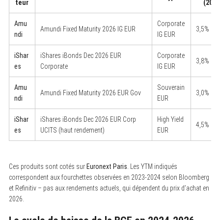
teur
(2023
Amu
Corporate
Amundi Fixed Maturity 2026 IG EUR
3,5% – 
ndi
IG EUR
iShar
iShares iBonds Dec 2026 EUR
Corporate
3,8% – 
es
Corporate
IG EUR
Amu
Souverain
Amundi Fixed Maturity 2026 EUR Gov
3,0% – 
ndi
EUR
iShar
iShares iBonds Dec 2026 EUR Corp
High Yield
4,5% – 
es
UCITS (haut rendement)
EUR
Ces produits sont cotés sur
Euronext Paris
. Les YTM indiqués
correspondent aux fourchettes observées en 2023-2024 selon Bloomberg
et Refinitiv – pas aux rendements actuels, qui dépendent du prix d’achat en
2026.