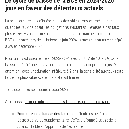
Le cycle de baisse de la BCE en 2024-2026
joue en faveur des détenteurs actuels
La relation entre taux d’intérêt et prix des obligations est mécanique :
quand les taux baissent, les obligations existantes – émises à des taux
plus élevés – voient leur valeur augmenter sur le marché secondaire. La
BCE a amorcé ce cycle de baisse en juin 2024, ramenant son taux de dépôt
à 3% en décembre 2024.
Pour un investisseur entré en 2023-2024 avec un YTM de 4% à 5%, cette
baisse a généré une plus-value latente, en plus des coupons perçus. Mais
attention : avec une duration inférieure à 2 ans, la sensibilité aux taux reste
S
e
faible. La plus-value existe, mais elle est limitée.
a
r
Trois scénarios se dessinent pour 2025-2026 :
c
h
f
À lire aussi :
Comprendre les marchés financiers pour mieux trader
.
o
r
:
Poursuite de la baisse des taux :
les détenteurs bénéficient d’une
légère plus-value supplémentaire. L’effet plafonne à cause de la
duration faible et l’approche de l’échéance.