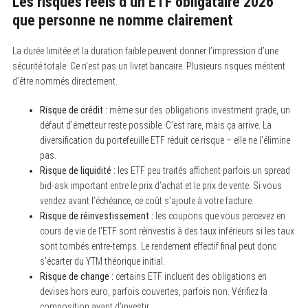
Les risques réels d’un ETF obligataire 2026
que personne ne nomme clairement
La durée limitée et la duration faible peuvent donner l’impression d’une
sécurité totale. Ce n’est pas un livret bancaire. Plusieurs risques méritent
d’être nommés directement.
Risque de crédit :
même sur des obligations investment grade, un
défaut d’émetteur reste possible. C’est rare, mais ça arrive. La
diversification du portefeuille ETF réduit ce risque – elle ne l’élimine
pas.
Risque de liquidité :
les ETF peu traités affichent parfois un spread
bid-ask important entre le prix d’achat et le prix de vente. Si vous
vendez avant l’échéance, ce coût s’ajoute à votre facture.
Risque de réinvestissement :
les coupons que vous percevez en
cours de vie de l’ETF sont réinvestis à des taux inférieurs si les taux
sont tombés entre-temps. Le rendement effectif final peut donc
s’écarter du YTM théorique initial.
Risque de change :
certains ETF incluent des obligations en
devises hors euro, parfois couvertes, parfois non. Vérifiez la
composition avant d’investir.