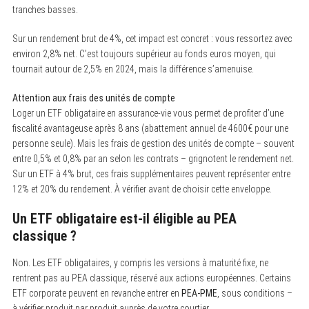
tranches basses.
Sur un rendement brut de 4%, cet impact est concret : vous ressortez avec
environ 2,8% net. C’est toujours supérieur au fonds euros moyen, qui
tournait autour de 2,5% en 2024, mais la différence s’amenuise.
Attention aux frais des unités de compte
Loger un ETF obligataire en assurance-vie vous permet de profiter d’une
fiscalité avantageuse après 8 ans (abattement annuel de 4600€ pour une
personne seule). Mais les frais de gestion des unités de compte – souvent
entre 0,5% et 0,8% par an selon les contrats – grignotent le rendement net.
Sur un ETF à 4% brut, ces frais supplémentaires peuvent représenter entre
12% et 20% du rendement. À vérifier avant de choisir cette enveloppe.
Un ETF obligataire est-il éligible au PEA
classique ?
Non. Les ETF obligataires, y compris les versions à maturité fixe, ne
rentrent pas au PEA classique, réservé aux actions européennes. Certains
ETF corporate peuvent en revanche entrer en
PEA-PME
, sous conditions –
à vérifier produit par produit auprès de votre courtier.