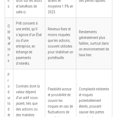
n
droit sur les actifs
atteint en
des pertes rapides.
s
et bénéfices de
moyenne 1.9% en
celle-ci.
2023.
Prêt consenti à
O
une entité, qu’il
Revenus fixes et
bl
Rendements
s’agisse d’un État
moins risquées
ig
généralement plus
ou d’une
que les actions,
at
faibles, surtout dans
entreprise, en
souvent utilisées
io
un environnement de
échange de
pour stabiliser un
n
taux bas.
paiements
portefeuille.
s
d’intérêts.
P
r
o
Contrats dont la
Flexibilité accrue
Complexité inhérente
d
valeur dépend
et possibilité de
et risques
ui
d’un actif sous-
couvrir les
potentiellement
ts
jacent, tels que
risques en cas de
élevés, pouvant
d
des actions ou
fluctuations de
causer des pertes
ér
des matières