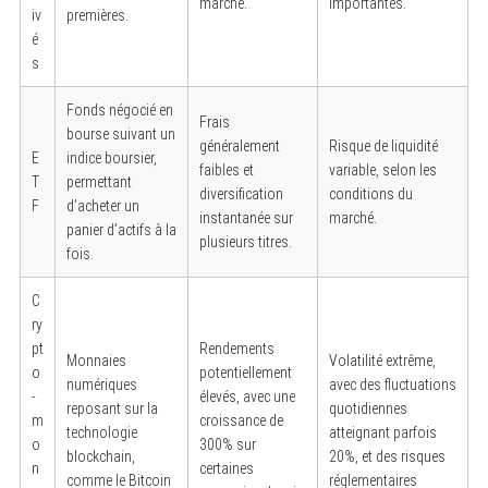
marché.
importantes.
iv
premières.
é
s
Fonds négocié en
Frais
bourse suivant un
généralement
Risque de liquidité
E
indice boursier,
faibles et
variable, selon les
T
permettant
diversification
conditions du
F
d’acheter un
instantanée sur
marché.
panier d’actifs à la
plusieurs titres.
fois.
C
ry
pt
Rendements
Monnaies
Volatilité extrême,
o
potentiellement
numériques
avec des fluctuations
-
élevés, avec une
reposant sur la
quotidiennes
m
croissance de
technologie
atteignant parfois
o
300% sur
blockchain,
20%, et des risques
n
certaines
comme le Bitcoin
réglementaires