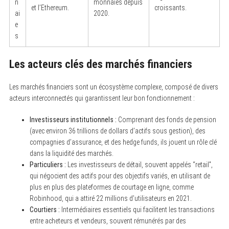
n
monnaies depuis
et l’Ethereum.
croissants.
ai
2020.
e
s
Les acteurs clés des marchés financiers
Les marchés financiers sont un écosystème complexe, composé de divers
acteurs interconnectés qui garantissent leur bon fonctionnement :
Investisseurs institutionnels :
Comprenant des fonds de pension
S
(avec environ 36 trillions de dollars d’actifs sous gestion), des
e
a
compagnies d’assurance, et des hedge funds, ils jouent un rôle clé
r
dans la liquidité des marchés.
c
h
Particuliers :
Les investisseurs de détail, souvent appelés “retail”,
f
qui négocient des actifs pour des objectifs variés, en utilisant de
o
plus en plus des plateformes de courtage en ligne, comme
r
:
Robinhood, qui a attiré 22 millions d’utilisateurs en 2021.
Courtiers :
Intermédiaires essentiels qui facilitent les transactions
entre acheteurs et vendeurs, souvent rémunérés par des