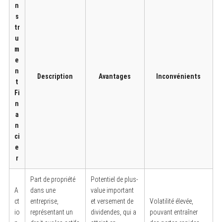
n
s
tr
u
m
e
n
Description
Avantages
Inconvénients
t
Fi
n
a
n
ci
e
r
Part de propriété
Potentiel de plus-
A
dans une
value important
ct
entreprise,
et versement de
Volatilité élevée,
io
représentant un
dividendes, qui a
pouvant entraîner