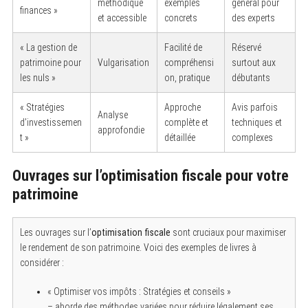
méthodique
exemples
général pour
finances »
et accessible
concrets
des experts
« La gestion de
Facilité de
Réservé
patrimoine pour
Vulgarisation
compréhensi
surtout aux
les nuls »
on, pratique
débutants
« Stratégies
Approche
Avis parfois
Analyse
d’investissemen
complète et
techniques et
approfondie
t »
détaillée
complexes
Ouvrages sur l’optimisation fiscale pour votre
patrimoine
Les ouvrages sur l’
optimisation fiscale
sont cruciaux pour maximiser
S
le rendement de son patrimoine. Voici des exemples de livres à
e
considérer :
a
r
c
« Optimiser vos impôts : Stratégies et conseils »
h
– aborde des méthodes variées pour réduire légalement ses
f