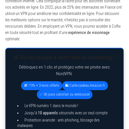
connexion Internet. Cela complique la tâche pour les autorités surveillant
vos activités en ligne. En 2022, plus de 25% des internautes en France ont
utilisé un VPN pour améliorer leur confidentialité en ligne. Pour découvrir
les meilleures options sur le marché, n’hésitez pas à consulter des
ressources dédiées. En employant un VPN, vous pourrez accéder à Coflix
en toute sécurité tout en profitant d’une
expérience de visionnage
optimale.
🚨 Accès bloqué à votre site de streaming ?
Débloquez en 1 clic et protégez votre vie privée avec
NordVPN.
🎁 -73% + 3 mois offerts
🛍️ Carte cadeau Amazon.fr
✅ 30 jours satisfait ou remboursé
Le VPN numéro 1 dans le monde !
Jusqu’à
10 appareils
sécurisés avec un seul compte
Protection avancée : anti-phishing, blocage des
malwares