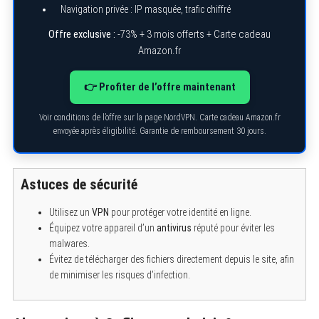
Navigation privée : IP masquée, trafic chiffré
Offre exclusive :
-73% + 3 mois offerts + Carte cadeau
Amazon.fr
S
e
a
r
👉 Profiter de l’offre maintenant
c
h
Voir conditions de l’offre sur la page NordVPN. Carte cadeau Amazon.fr
f
o
envoyée après éligibilité. Garantie de remboursement 30 jours.
r
:
Astuces de sécurité
Utilisez un
VPN
pour protéger votre identité en ligne.
Équipez votre appareil d’un
antivirus
réputé pour éviter les
malwares.
Évitez de télécharger des fichiers directement depuis le site, afin
de minimiser les risques d’infection.