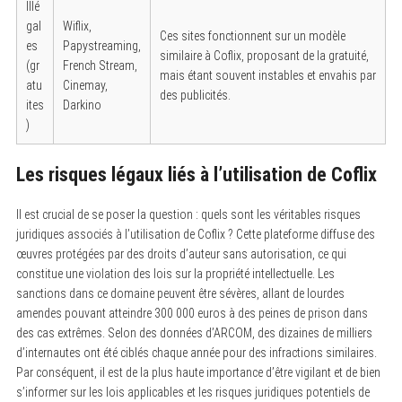
Illé
gal
Wiflix,
Ces sites fonctionnent sur un modèle
es
Papystreaming,
similaire à Coflix, proposant de la gratuité,
(gr
French Stream,
mais étant souvent instables et envahis par
atu
Cinemay,
des publicités.
ites
Darkino
)
Les risques légaux liés à l’utilisation de Coflix
Il est crucial de se poser la question : quels sont les véritables risques
juridiques associés à l’utilisation de Coflix ? Cette plateforme diffuse des
œuvres protégées par des droits d’auteur sans autorisation, ce qui
constitue une violation des lois sur la propriété intellectuelle. Les
sanctions dans ce domaine peuvent être sévères, allant de lourdes
amendes pouvant atteindre 300 000 euros à des peines de prison dans
des cas extrêmes. Selon des données d’ARCOM, des dizaines de milliers
d’internautes ont été ciblés chaque année pour des infractions similaires.
Par conséquent, il est de la plus haute importance d’être vigilant et de bien
s’informer sur les lois applicables et les risques juridiques potentiels de