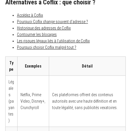
Alternatives à Coflix : que choisir ?
Accédez à Coflix
Pourquoi Coflix change souvent d’adresse ?
Historique des adresses de Coflix
Contourner les blocages
Les risques légaux liés à l’utilisation de Coflix
Pourquoi choisir Coflix malgré tout ?
Ty
Exemples
Détail
pe
Lég
ale
s
Netflix, Prime
Ces plateformes offrent des contenus
(pa
Video, Disney+,
autorisés avec une haute définition et en
yan
Crunchyroll
toute légalité, sans publicités vexatoires.
tes
)