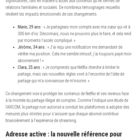
significatives, tant en matière d’accès aux contenus qu’en termes de
relations familiales et sociales. De nombreux témoignages recueillis
révèlent les impacts émotionnels de ces changements.
Marie, 29 ans :
« Je partageais mon compte avec ma sœur qui vit à
300 km d’ici. Désormais, nous ne pouvons plus le faire, et cela rend
par moments l’accès compliqué. »
Jérôme, 34 ans :
« J’ai reçu une notification me demandant de
vérifier ma position. Cela me semble intrusif, j’ai toujours payé mon
abonnement ! »
Clara, 25 ans :
« Je comprends que Netflix cherche à limiter le
partage, mais ces nouvelles règles vont à l’encontre de l’idée de
partage qui m’a convaincue de m’inscrire. »
Ce changement vise à protéger les contenus de Netflix et ses revenus face
à la montée du partage illégal de comptes. Comme l’indique une étude de
l’ARCOM, le partage non autorisé a conduit les plateformes à adopter des
mesures plus strictes pour s’assurer que chaque abonné contribue
financièrement à l’expérience de streaming.
Adresse active : la nouvelle référence pour