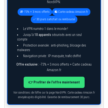
NordVPN.
🎁 -73% + 3 mois offerts
🛍️ Carte cadeau Amazon.fr
✅ 30 jours satisfait ou remboursé
Le VPN numéro 1 dans le monde !
Jusqu’à
10 appareils
sécurisés avec un seul
compte
Protection avancée : anti-phishing, blocage des
malwares
Navigation privée : IP masquée, trafic chiffré
S
e
Offre exclusive :
-73% + 3 mois offerts + Carte cadeau
a
r
Amazon.fr
c
h
f
👉 Profiter de l’offre maintenant
o
r
:
Voir conditions de l’offre sur la page NordVPN. Carte cadeau Amazon.fr
envoyée après éligibilité. Garantie de remboursement 30 jours.