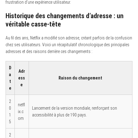
frustration d’une expérience utilisateur.
Historique des changements d’adresse : un
véritable casse-tête
Au fil des ans, Netflix a modifié son adresse, créant parfois de la confusion
chez ses utilisateurs. Voici un récapitulatif chronologique des principales
adresses et des raisons derrière ces changements :
D
Adr
a
ess
Raison du changement
t
e
e
2
netfl
0
Lancement de la version mondiale, renforçant son
ix.c
1
accessibilité à plus de 190 pays.
om
5
2