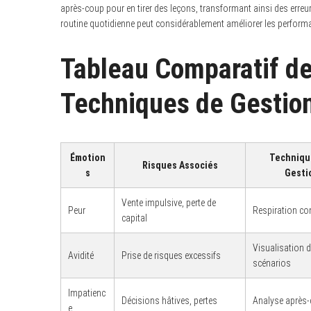
c
après-coup pour en tirer des leçons, transformant ainsi des erreu
h
routine quotidienne peut considérablement améliorer les performa
f
o
r
Tableau Comparatif de
:
Techniques de Gestio
Émotion
Techniqu
Risques Associés
s
Gesti
Vente impulsive, perte de
Peur
Respiration co
capital
Visualisation 
Avidité
Prise de risques excessifs
scénarios
Impatienc
Décisions hâtives, pertes
Analyse après
e