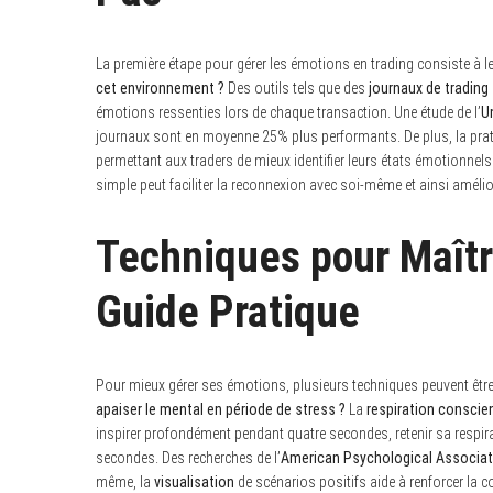
La première étape pour gérer les émotions en trading consiste à l
cet environnement ?
Des outils tels que des
journaux de trading
émotions ressenties lors de chaque transaction. Une étude de l’
U
journaux sont en moyenne 25% plus performants. De plus, la pra
permettant aux traders de mieux identifier leurs états émotionne
simple peut faciliter la reconnexion avec soi-même et ainsi amélior
Techniques pour Maîtr
Guide Pratique
Pour mieux gérer ses émotions, plusieurs techniques peuvent êtr
apaiser le mental en période de stress ?
La
respiration conscie
S
inspirer profondément pendant quatre secondes, retenir sa respir
e
secondes. Des recherches de l’
American Psychological Associat
a
même, la
visualisation
de scénarios positifs aide à renforcer la c
r