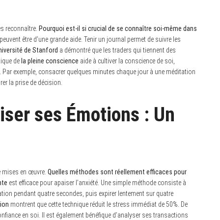
es reconnaître.
Pourquoi est-il si crucial de se connaître soi-même dans
peuvent être d’une grande aide. Tenir un journal permet de suivre les
niversité de Stanford
a démontré que les traders qui tiennent des
tique de
la pleine conscience
aide à cultiver la conscience de soi,
ls. Par exemple, consacrer quelques minutes chaque jour à une méditation
er la prise de décision.
iser ses Émotions : Un
e mises en œuvre.
Quelles méthodes sont réellement efficaces pour
nte
est efficace pour apaiser l’anxiété. Une simple méthode consiste à
ation pendant quatre secondes, puis expirer lentement sur quatre
ion
montrent que cette technique réduit le stress immédiat de 50%. De
onfiance en soi. Il est également bénéfique d’analyser ses transactions