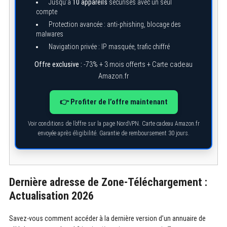
Jusqu’à
10 appareils
sécurisés avec un seul
compte
Protection avancée : anti-phishing, blocage des
malwares
Navigation privée : IP masquée, trafic chiffré
Offre exclusive :
-73% + 3 mois offerts + Carte cadeau
Amazon.fr
👉 Profiter de l’offre maintenant
Voir conditions de l’offre sur la page NordVPN. Carte cadeau Amazon.fr
envoyée après éligibilité. Garantie de remboursement 30 jours.
Dernière adresse de Zone-Téléchargement :
S
Actualisation 2026
e
a
r
Savez-vous comment accéder à la dernière version d’un annuaire de
c
h