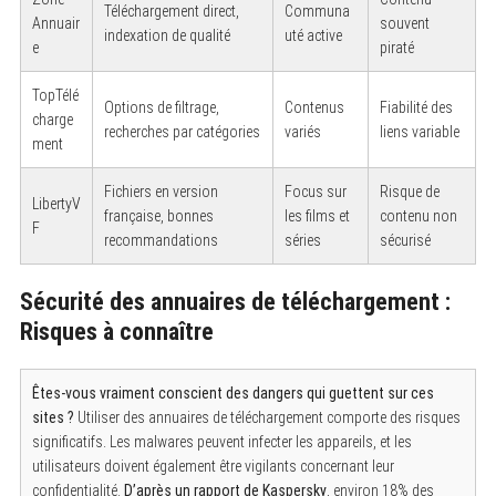
Téléchargement direct,
Communa
Annuair
souvent
indexation de qualité
uté active
e
piraté
TopTélé
Options de filtrage,
Contenus
Fiabilité des
charge
recherches par catégories
variés
liens variable
ment
Fichiers en version
Focus sur
Risque de
LibertyV
française, bonnes
les films et
contenu non
F
recommandations
séries
sécurisé
Sécurité des annuaires de téléchargement :
Risques à connaître
Êtes-vous vraiment conscient des dangers qui guettent sur ces
sites ?
Utiliser des annuaires de téléchargement comporte des risques
significatifs. Les malwares peuvent infecter les appareils, et les
utilisateurs doivent également être vigilants concernant leur
confidentialité.
D’après un rapport de Kaspersky
, environ 18% des