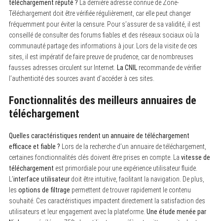
téléchargement réputé ?
La dernière adresse connue de Zone-
f
Téléchargement doit être vérifiée régulièrement, car elle peut changer
o
fréquemment pour éviter la censure. Pour s’assurer de sa validité, il est
r
:
conseillé de consulter des forums fiables et des réseaux sociaux où la
communauté partage des informations à jour. Lors de la visite de ces
sites, il est impératif de faire preuve de prudence, car de nombreuses
fausses adresses circulent sur Internet.
La CNIL
recommande de vérifier
l’authenticité des sources avant d’accéder à ces sites.
Fonctionnalités des meilleurs annuaires de
téléchargement
Quelles caractéristiques rendent un annuaire de téléchargement
efficace et fiable ?
Lors de la recherche d’un annuaire de téléchargement,
certaines fonctionnalités clés doivent être prises en compte. La
vitesse de
téléchargement
est primordiale pour une expérience utilisateur fluide.
L’
interface utilisateur
doit être intuitive, facilitant la navigation. De plus,
les
options de filtrage
permettent de trouver rapidement le contenu
souhaité. Ces caractéristiques impactent directement la satisfaction des
utilisateurs et leur engagement avec la plateforme.
Une étude menée par