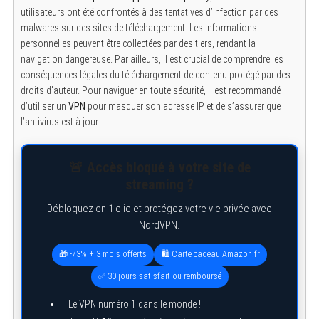
utilisateurs ont été confrontés à des tentatives d’infection par des
malwares sur des sites de téléchargement. Les informations
personnelles peuvent être collectées par des tiers, rendant la
navigation dangereuse. Par ailleurs, il est crucial de comprendre les
conséquences légales du téléchargement de contenu protégé par des
droits d’auteur. Pour naviguer en toute sécurité, il est recommandé
d’utiliser un
VPN
pour masquer son adresse IP et de s’assurer que
l’antivirus est à jour.
🚨 Accès bloqué à votre site de
streaming ?
Débloquez en 1 clic et protégez votre vie privée avec
NordVPN.
🎁 -73% + 3 mois offerts
🛍️ Carte cadeau Amazon.fr
✅ 30 jours satisfait ou remboursé
Le VPN numéro 1 dans le monde !