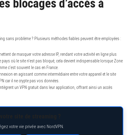
es blocages d’accès à
ing sans problème ? Plusieurs méthodes fiables peuvent être employées :
mettent de masquer votre adresse IP, rendant votre activité en ligne plus
re pays où le site n’est pas bloqué, cela devient indispensable lorsque Zone
me c’est souvent le cas en France.
exion en agissant comme intermédiaire entre votre appareil et le site
PN car il ne crypte pas vos données.
ntègrent un VPN gratuit dans leur application, offrant ainsi un accès
votre site de streaming ?
égez votre vie privée avec NordVPN.