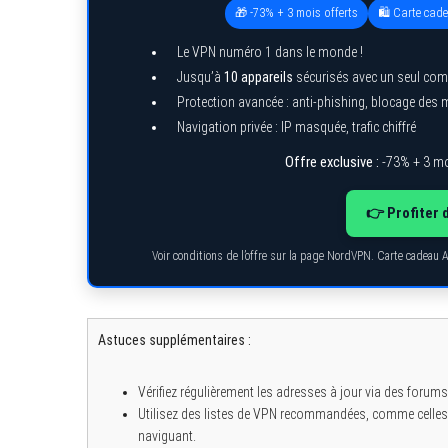
🎁 -73% + 3 mois offerts
🛍️ Carte cad
Le VPN numéro 1 dans le monde !
Jusqu’à
10 appareils
sécurisés avec un seul com
Protection avancée : anti-phishing, blocage des
Navigation privée : IP masquée, trafic chiffré
Offre exclusive :
-73% + 3 mo
👉 Profiter 
Voir conditions de l’offre sur la page NordVPN. Carte cadeau 
Astuces supplémentaires :
Vérifiez régulièrement les adresses à jour via des forums
Utilisez des listes de VPN recommandées, comme celles t
naviguant.