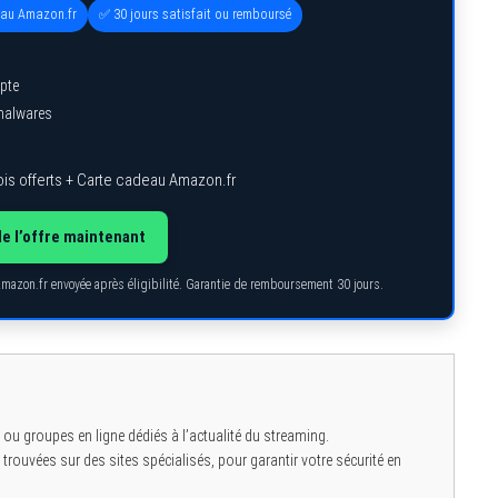
eau Amazon.fr
✅ 30 jours satisfait ou remboursé
pte
 malwares
is offerts + Carte cadeau Amazon.fr
de l’offre maintenant
Amazon.fr envoyée après éligibilité. Garantie de remboursement 30 jours.
 ou groupes en ligne dédiés à l’actualité du streaming.
rouvées sur des sites spécialisés, pour garantir votre sécurité en