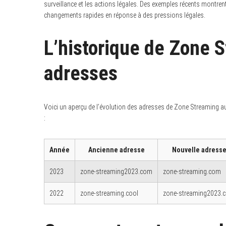
surveillance et les actions légales. Des exemples récents montr
changements rapides en réponse à des pressions légales.
L’historique de Zone S
S
e
adresses
a
r
c
h
f
o
Voici un aperçu de l’évolution des adresses de Zone Streaming au
r
:
:
Année
Ancienne adresse
Nouvelle adress
2023
zone-streaming2023.com
zone-streaming.com
2022
zone-streaming.cool
zone-streaming2023.