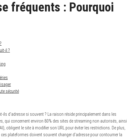
e fréquents : Pourquoi
?
t-il ?
ing
éries
visager
ute sécurité
ls d’adresse si souvent ? La raison réside principalement dans les
es, qui concernent environ 80% des sites de streaming non autorisés, ainsi
), obligent le site à modifier son URL pour éviter les restrictions. De plus,
rs, ces plateformes doivent souvent changer d’adresse pour contourner la