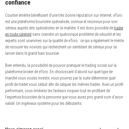
confiance
S
e
a
Courtier émérite bénéficiant d’une très bonne réputation sur internet, eToro
r
est une plateforme boursière spécialisée, connue et reconnue pour son
c
h
sérieux auprès des spécialistes en la matière. Il est donc possible de
trader
f
en toute sérénité
sans craindre un quelconque problème de sécurité et les
o
experts sont unanimes sur la qualité de eToro : ce qui a également le mérite
r
:
de rassurer les novices qui recherchent un semblant de sérieux pour se
lancer dans le grand bain boursier.
Bien entendu, la possibilité de pouvoir pratiquer le trading social sur la
plateforme broker de eToro. En choisissant d’abord sur quel type de
marché vous voulez investir, vous pourrez par la suite déterminer quel
profil de trader vous séduit afin de calquer les mêmes trades. Avec un profil
performant, vous limiterez les facteurs risques tout en profitant de
l’expertise boursière de la personne que vous aurez pris grand soin d’avoir
validé. Un ingénieux système pour les débutants.