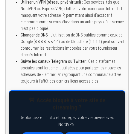
Utiliser un VPN (réseau privé virtuel) :
Ces services, tels que
NordVPN ou ExpressVPN, chiffrent votre connexion Internet et
masquent votre adresse IP, permettant ainsi d’accéder à
Flemmix comme si vous étiez dans un autre pays où le service
n’est pas bloqué.
Changer de DNS :
L’utilisation de DNS publics comme ceux de
Google (8.8.8.8, 8.8.4.4) ou de Cloudflare (1.1.1.1) peut souvent
contourner les restrictions imposées par votre fournisseur
d’accès Internet.
Suivre les canaux Telegram ou Twitter :
Ces plateformes
sociales sont largement utilisées pour partager les nouvelles
adresses de Flemmix, en regroupant une communauté active
toujours à l’affût des derniers liens accessibles.
🚨 Accès bloqué à votre site de
streaming ?
Débloquez en 1 clic et protégez votre vie privée avec
NordVPN.