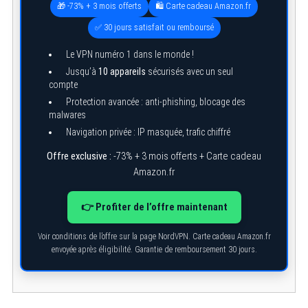
🎁 -73% + 3 mois offerts
🛍️ Carte cadeau Amazon.fr
✅ 30 jours satisfait ou remboursé
Le VPN numéro 1 dans le monde !
Jusqu’à
10 appareils
sécurisés avec un seul
compte
Protection avancée : anti-phishing, blocage des
malwares
Navigation privée : IP masquée, trafic chiffré
Offre exclusive :
-73% + 3 mois offerts + Carte cadeau
S
Amazon.fr
e
a
r
👉 Profiter de l’offre maintenant
c
h
f
Voir conditions de l’offre sur la page NordVPN. Carte cadeau Amazon.fr
o
envoyée après éligibilité. Garantie de remboursement 30 jours.
r
: