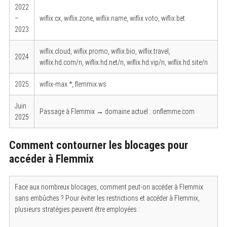
2022
–
wiflix.cx, wiflix.zone, wiflix.name, wiflix.voto, wiflix.bet
2023
wiflix.cloud, wiflix.promo, wiflix.bio, wiflix.travel,
2024
wiflix.hd.com/n, wiflix.hd.net/n, wiflix.hd.vip/n, wiflix.hd.site/n
2025
wiflix-max.*, flemmix.ws
Juin
Passage à Flemmix → domaine actuel : onflemme.com
2025
Comment contourner les blocages pour
accéder à Flemmix
Face aux nombreux blocages, comment peut-on accéder à Flemmix
sans embûches ? Pour éviter les restrictions et accéder à Flemmix,
plusieurs stratégies peuvent être employées :