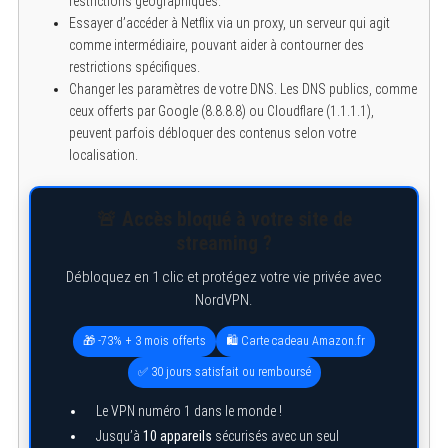
restrictions géographiques.
Essayer d’accéder à Netflix via un proxy, un serveur qui agit
comme intermédiaire, pouvant aider à contourner des
restrictions spécifiques.
Changer les paramètres de votre DNS. Les DNS publics, comme
ceux offerts par Google (8.8.8.8) ou Cloudflare (1.1.1.1),
peuvent parfois débloquer des contenus selon votre
localisation.
🚨 Accès bloqué à votre site de
streaming ?
Débloquez en 1 clic et protégez votre vie privée avec
NordVPN.
🎁 -73% + 3 mois offerts
🛍️ Carte cadeau Amazon.fr
S
✅ 30 jours satisfait ou remboursé
e
a
Le VPN numéro 1 dans le monde !
r
c
Jusqu’à
10 appareils
sécurisés avec un seul