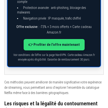
h
compte
f
Protection avancée : anti-phishing, blocage des
o
malwares
r
:
Navigation privée : IP masquée, trafic chiffré
Offre exclusive :
-73% + 3 mois offerts + Carte cadeau
Amazon.fr
👉 Profiter de l’offre maintenant
Voir conditions de l’offre sur la page NordVPN. Carte cadeau Amazon.fr
envoyée après éligibilité. Garantie de remboursement 30 jours.
Ces méthodes peuvent améliorer de manière significative votre expérience
de streaming, vous permettant ainsi d’explorer l’ensemble du catalogue
Netflix même face à des barrières géographiques.
Les risques et la légalité du contournement