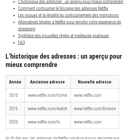
L’historique des adresses : un aperçu pour mieux comprendre
Comment contourner le blocage des adresses Netflix
Les risques et la légalité du contournement des restrictions
Alternatives légales à Netflix pour enrichir votre expérience de
streaming
Synthèse des nouvelles règles et meilleures pratiques
FAQ
L’historique des adresses : un aperçu pour
mieux comprendre
Année
Ancienne adresse
Nouvelle adresse
2010
www.netflix.com/home
www.netflix.com
2015
www.netflix.com/watch
www.netflix.com/browse
2020
www.netflix.com/tv
www.netflix.com
Au fil des ans, les adresses de Netflix ont évolué pour répondre aux