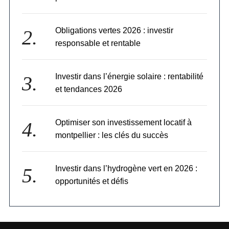
n
d
Obligations vertes 2026 : investir
e
s
responsable et rentable
p
u
b
Investir dans l’énergie solaire : rentabilité
l
et tendances 2026
i
c
a
Optimiser son investissement locatif à
t
montpellier : les clés du succès
i
o
n
Investir dans l’hydrogène vert en 2026 :
s
opportunités et défis