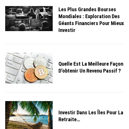
Les Plus Grandes Bourses
Mondiales : Exploration Des
Géants Financiers Pour Mieux
Investir
S
e
a
r
c
Quelle Est La Meilleure Façon
h
D’obtenir Un Revenu Passif ?
f
o
r
:
Investir Dans Les Îles Pour La
Retraite…