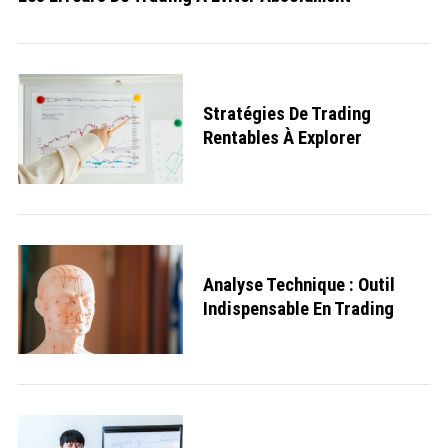
Stratégies De Trading
Rentables À Explorer
S
e
Analyse Technique : Outil
a
Indispensable En Trading
r
c
h
f
o
r
: