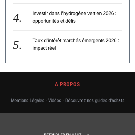
c
a
Investir dans l’hydrogène vert en 2026 :
t
opportunités et défis
i
o
n
Taux d’intérêt marchés émergents 2026 :
s
impact réel
A PROPOS
Mentions Légales
-
Vidéos
-
Découvrez nos guides d'achats