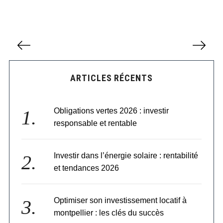
P
a
g
i
ARTICLES RÉCENTS
n
a
t
Obligations vertes 2026 : investir
i
o
responsable et rentable
n
d
Investir dans l’énergie solaire : rentabilité
e
s
et tendances 2026
p
u
b
Optimiser son investissement locatif à
l
montpellier : les clés du succès
i