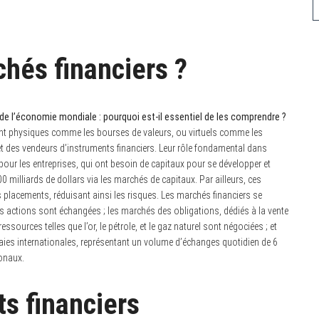
chés financiers ?
 de l’économie mondiale : pourquoi est-il essentiel de les comprendre ?
ient physiques comme les bourses de valeurs, ou virtuels comme les
et des vendeurs d’instruments financiers. Leur rôle fondamental dans
pour les entreprises, qui ont besoin de capitaux pour se développer et
0 milliards de dollars via les marchés de capitaux. Par ailleurs, ces
rs placements, réduisant ainsi les risques. Les marchés financiers se
es actions sont échangées ; les marchés des obligations, dédiés à la vente
ssources telles que l’or, le pétrole, et le gaz naturel sont négociées ; et
naies internationales, représentant un volume d’échanges quotidien de 6
ionaux.
s financiers