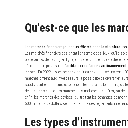
Qu’est-ce que les mar
Les marchés financiers jouent un rôle clé dans la structuration
Les marchés financiers désignent l’ensemble des lieux, qu’ils so
plateformes de trading en ligne, où se rencontrent des acheteurs 
l’économie repose sur la
facilitation de l’accès au financement
innover. En 2022, les entreprises américaines ont levé environ 1 00
marchés offrent aux investisseurs la possibilité de diversifier leu
subdivisent en plusieurs catégories : les marchés boursiers, où l
de titres de créance ; les marchés des matières premières, où des re
enfin, les marchés des devises, qui traitent les échanges de mon
600 milliards de dollars selon la Banque des règlements internat
Les types d’instrument