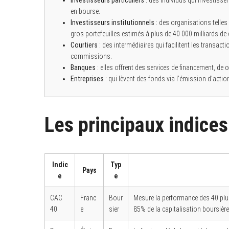
Investisseurs particuliers
: des individus qui investiss
en bourse.
Investisseurs institutionnels
: des organisations telles
gros portefeuilles estimés à plus de 40 000 milliards de
Courtiers
: des intermédiaires qui facilitent les transac
commissions.
Banques
: elles offrent des services de financement, de c
Entreprises
: qui lèvent des fonds via l’émission d’actio
Les principaux indices
Indic
Typ
Pays
e
e
CAC
Franc
Bour
Mesure la performance des 40 plus
40
e
sier
85% de la capitalisation boursière