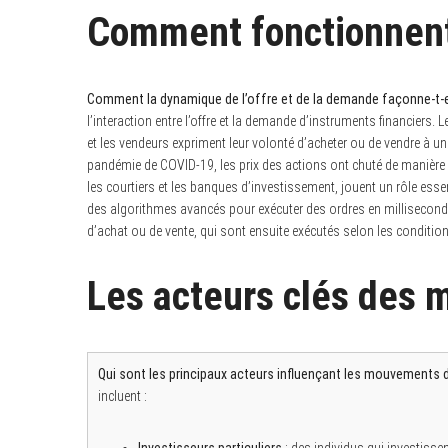
Comment fonctionnent 
S
Comment la dynamique de l’offre et de la demande façonne-t-el
e
l’interaction entre l’offre et la demande d’instruments financiers.
a
et les vendeurs expriment leur volonté d’acheter ou de vendre à u
r
c
pandémie de COVID-19, les prix des actions ont chuté de manière si
h
les courtiers et les banques d’investissement, jouent un rôle essent
f
des algorithmes avancés pour exécuter des ordres en millisecon
o
r
d’achat ou de vente, qui sont ensuite exécutés selon les condition
:
Les acteurs clés des 
Qui sont les principaux acteurs influençant les mouvements 
incluent :