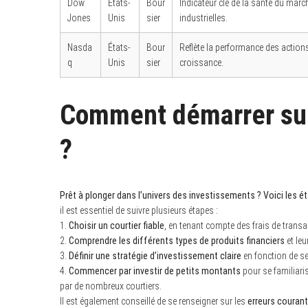
Dow
États-
Bour
Indicateur clé de la santé du mar
Jones
Unis
sier
industrielles.
Nasda
États-
Bour
Reflète la performance des action
q
Unis
sier
croissance.
Comment démarrer sur
?
Prêt à plonger dans l’univers des investissements ? Voici les 
il est essentiel de suivre plusieurs étapes :
1.
Choisir un courtier fiable
, en tenant compte des frais de transa
2.
Comprendre les différents types de produits financiers
et leu
3.
Définir une stratégie d’investissement claire
en fonction de se
4.
Commencer par investir de petits montants
pour se familiari
par de nombreux courtiers.
Il est également conseillé de se renseigner sur les
erreurs courant