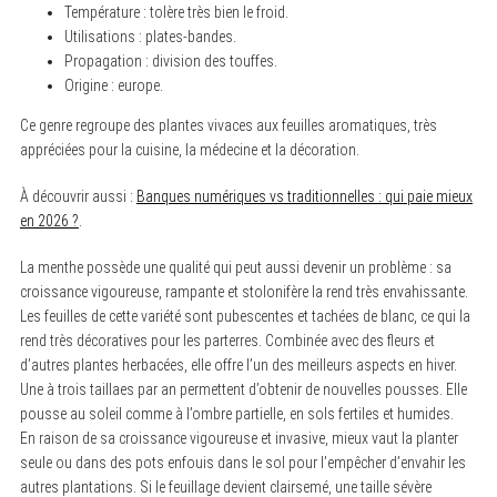
Température : tolère très bien le froid.
Utilisations : plates-bandes.
Propagation : division des touffes.
Origine : europe.
Ce genre regroupe des plantes vivaces aux feuilles aromatiques, très
appréciées pour la cuisine, la médecine et la décoration.
À découvrir aussi :
Banques numériques vs traditionnelles : qui paie mieux
en 2026 ?
.
La menthe possède une qualité qui peut aussi devenir un problème : sa
croissance vigoureuse, rampante et stolonifère la rend très envahissante.
Les feuilles de cette variété sont pubescentes et tachées de blanc, ce qui la
rend très décoratives pour les parterres. Combinée avec des fleurs et
d’autres plantes herbacées, elle offre l’un des meilleurs aspects en hiver.
Une à trois taillaes par an permettent d’obtenir de nouvelles pousses. Elle
pousse au soleil comme à l’ombre partielle, en sols fertiles et humides.
En raison de sa croissance vigoureuse et invasive, mieux vaut la planter
seule ou dans des pots enfouis dans le sol pour l’empêcher d’envahir les
autres plantations. Si le feuillage devient clairsemé, une taille sévère