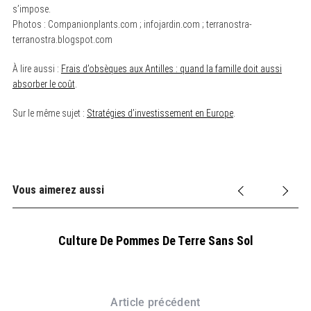
s’impose.
Photos : Companionplants.com ; infojardin.com ; terranostra-
terranostra.blogspot.com
S
e
a
À lire aussi :
Frais d’obsèques aux Antilles : quand la famille doit aussi
r
absorber le coût
.
c
h
f
Sur le même sujet :
Stratégies d’investissement en Europe
.
o
r
:
Vous aimerez aussi
Culture De Pommes De Terre Sans Sol
L
Article précédent