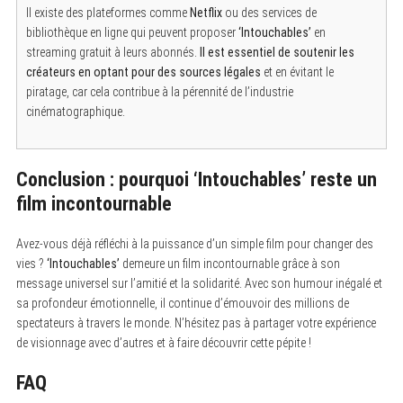
a
Il existe des plateformes comme
Netflix
ou des services de
r
bibliothèque en ligne qui peuvent proposer
‘Intouchables’
en
c
h
streaming gratuit à leurs abonnés.
Il est essentiel de soutenir les
f
créateurs en optant pour des sources légales
et en évitant le
o
piratage, car cela contribue à la pérennité de l’industrie
r
:
cinématographique.
Conclusion : pourquoi
‘Intouchables’
reste un
film incontournable
Avez-vous déjà réfléchi à la puissance d’un simple film pour changer des
vies ?
‘Intouchables’
demeure un film incontournable grâce à son
message universel sur l’amitié et la solidarité. Avec son humour inégalé et
sa profondeur émotionnelle, il continue d’émouvoir des millions de
spectateurs à travers le monde. N’hésitez pas à partager votre expérience
de visionnage avec d’autres et à faire découvrir cette pépite !
FAQ