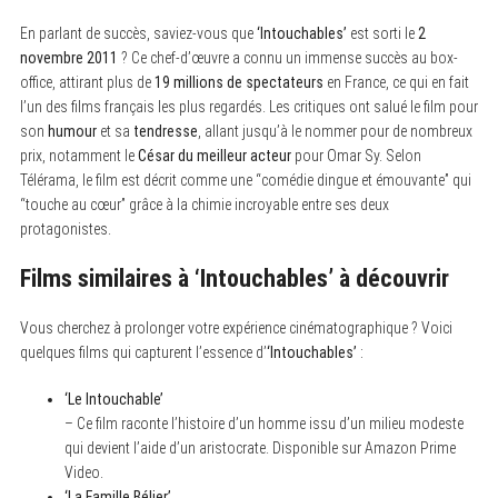
En parlant de succès, saviez-vous que
‘Intouchables’
est sorti le
2
novembre 2011
? Ce chef-d’œuvre a connu un immense succès au box-
office, attirant plus de
19 millions de spectateurs
en France, ce qui en fait
l’un des films français les plus regardés. Les critiques ont salué le film pour
son
humour
et sa
tendresse
, allant jusqu’à le nommer pour de nombreux
prix, notamment le
César du meilleur acteur
pour Omar Sy. Selon
Télérama, le film est décrit comme une “comédie dingue et émouvante” qui
“touche au cœur” grâce à la chimie incroyable entre ses deux
protagonistes.
Films similaires à
‘Intouchables’
à découvrir
Vous cherchez à prolonger votre expérience cinématographique ? Voici
quelques films qui capturent l’essence d’
‘Intouchables’
:
‘Le Intouchable’
– Ce film raconte l’histoire d’un homme issu d’un milieu modeste
qui devient l’aide d’un aristocrate. Disponible sur Amazon Prime
Video.
‘La Famille Bélier’