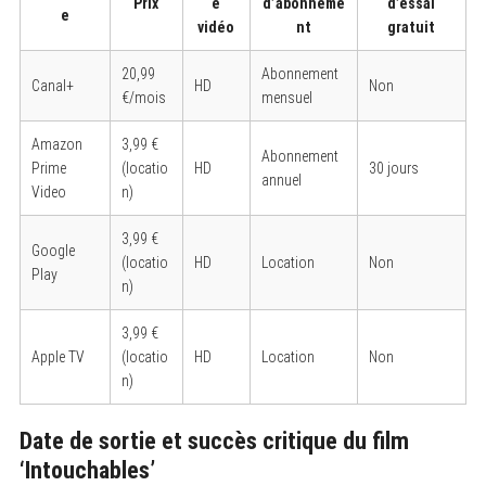
Prix
é
d’abonneme
d’essai
e
vidéo
nt
gratuit
20,99
Abonnement
Canal+
HD
Non
€/mois
mensuel
Amazon
3,99 €
Abonnement
Prime
(locatio
HD
30 jours
annuel
Video
n)
3,99 €
Google
(locatio
HD
Location
Non
Play
n)
3,99 €
Apple TV
(locatio
HD
Location
Non
n)
Date de sortie et succès critique du film
‘Intouchables’