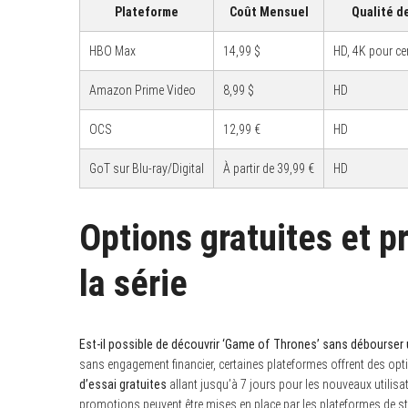
Plateforme
Coût Mensuel
Qualité d
HBO Max
14,99 $
HD, 4K pour ce
S
Amazon Prime Video
8,99 $
HD
e
a
OCS
12,99 €
HD
r
c
h
GoT sur Blu-ray/Digital
À partir de 39,99 €
HD
f
o
r
:
Options gratuites et p
la série
Est-il possible de découvrir ‘Game of Thrones’ sans débourser
sans engagement financier, certaines plateformes offrent des o
d’essai gratuites
allant jusqu’à 7 jours pour les nouveaux utilisa
promotions peuvent être mises en place par les plateformes de 