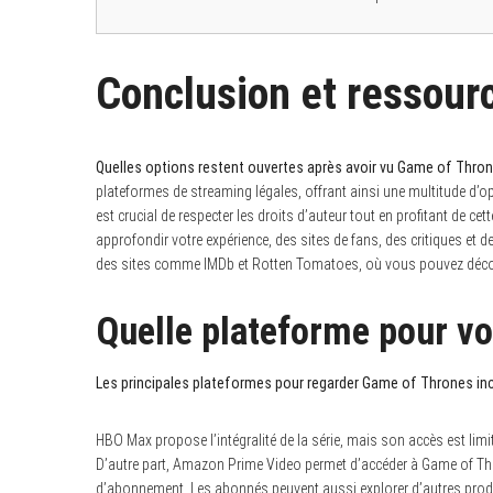
Conclusion et ressou
Quelles options restent ouvertes après avoir vu Game of Thron
plateformes de streaming légales, offrant ainsi une multitude d’op
est crucial de respecter les droits d’auteur tout en profitant de ce
approfondir votre expérience, des sites de fans, des critiques et
des sites comme IMDb et Rotten Tomatoes, où vous pouvez décou
Quelle plateforme pour v
Les principales plateformes pour regarder Game of Thrones i
HBO Max propose l’intégralité de la série, mais son accès est limi
D’autre part, Amazon Prime Video permet d’accéder à Game of Thr
d’abonnement. Les abonnés peuvent aussi explorer d’autres prod