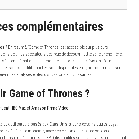
rces complémentaires
es ?
En résumé, ‘Game of Thrones’ est accessible sur plusieurs
tions pour les spectateurs désireux de découvrir cette série phénomène. Il
tte série emblématique qui a marqué l’histoire de la télévision. Pour
 des ressources additionnelles sont disponibles en ligne, notamment sur
vrir des analyses et des discussions enrichissantes.
oir Game of Thrones ?
ncluent HBO Max et Amazon Prime Video.
té aux utilisateurs basés aux États-Unis et dans certains autres pays.
ones à l’échelle mondiale, avec des options d’achat de saison ou
uctions emblématiques de HBO disponibles sur ces services, enrichissant