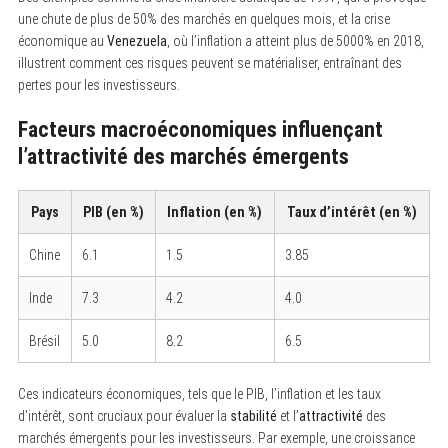
une chute de plus de 50% des marchés en quelques mois, et la crise
économique au
Venezuela
, où l’inflation a atteint plus de 5000% en 2018,
illustrent comment ces risques peuvent se matérialiser, entraînant des
pertes pour les investisseurs.
S
e
Facteurs macroéconomiques influençant
a
r
l’attractivité des marchés émergents
c
h
f
Pays
PIB (en %)
Inflation (en %)
Taux d’intérêt (en %)
o
r
:
Chine
6.1
1.5
3.85
Inde
7.3
4.2
4.0
Brésil
5.0
8.2
6.5
Ces indicateurs économiques, tels que le PIB, l’inflation et les taux
d’intérêt, sont cruciaux pour évaluer la
stabilité
et l’
attractivité
des
marchés émergents pour les investisseurs. Par exemple, une croissance