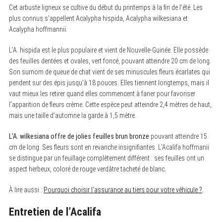
Cet arbuste ligneux se cultive du début du printemps à la fin de l’été. Les
plus connus s’appellent Acalypha hispida, Acalypha wilkesiana et
Acalypha hoffmannii.
L’A. hispida est le plus populaire et vient de Nouvelle-Guinée. Elle possède
des feuilles dentées et ovales, vert foncé, pouvant atteindre 20 cm de long.
Son surnom de queue de chat vient de ses minuscules fleurs écarlates qui
pendent sur des épis jusqu’à 18 pouces. Elles tiennent longtemps, mais il
vaut mieux les retirer quand elles commencent à faner pour favoriser
l’apparition de fleurs crème. Cette espèce peut atteindre 2,4 mètres de haut,
mais une taille d’automne la garde à 1,5 mètre.
L’A. wilkesiana offre de jolies feuilles brun bronze
pouvant atteindre 15
cm de long. Ses fleurs sont en revanche insignifiantes. L’Acalifa hoffmanii
se distingue par un feuillage complètement différent : ses feuilles ont un
aspect herbeux, coloré de rouge verdâtre tacheté de blanc.
À lire aussi :
Pourquoi choisir l’assurance au tiers pour votre véhicule ?
.
Entretien de l’Acalifa