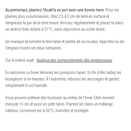
Au printemps, plantez l’Acalifa en pot avec une bonne terre
. Pour les
plantes plus volumineuses, ôtez 2,5 à 5 cm de terre en surface et
remplacez-la par de la terre neuve. Arrosez régulièrement et placez-la dans
un endroit bien éclairé à 21°C, sans exposition au soleil direct.
Un manque de lumière la fera faner et perdre de sa couleur. Apportez-lui de
l’engrais toutes les deux semaines.
S
e
Sur le même sujet :
Analyse des comportements des investisseurs
.
a
r
c
En automne ou hiver, éliminez les pompons fanés. En fin d’été, taillez les
h
bourgeons à mi-hauteur. À l’automne, réduisez les arrosages et gardez
f
o
simplement le sol humide.
r
:
Vous pouvez prélever des boutures au milieu de l’hiver. Elles doivent
mesurer 15 cm et avoir un petit talon. Plantez-les dans un mélange
sableux, conservez-les à 26°C, humides et protégés.