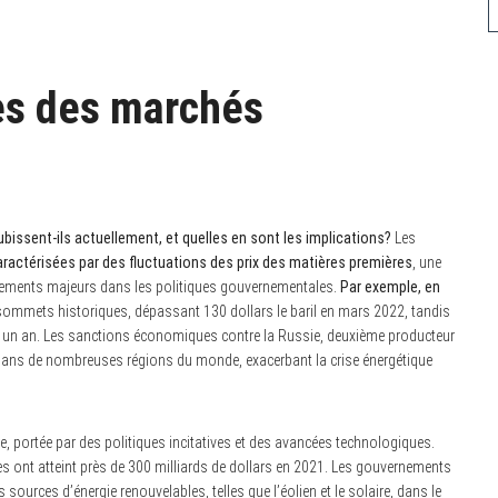
es des marchés
issent-ils actuellement, et quelles en sont les implications?
Les
aractérisées par des fluctuations des prix des matières premières
, une
ngements majeurs dans les politiques gouvernementales.
Par exemple, en
es sommets historiques, dépassant 130 dollars le baril en mars 2022, tandis
n un an. Les sanctions économiques contre la Russie, deuxième producteur
e dans de nombreuses régions du monde, exacerbant la crise énergétique
ère, portée par des politiques incitatives et des avancées technologiques.
es ont atteint près de 300 milliards de dollars en 2021. Les gouvernements
sources d’énergie renouvelables, telles que l’éolien et le solaire, dans le