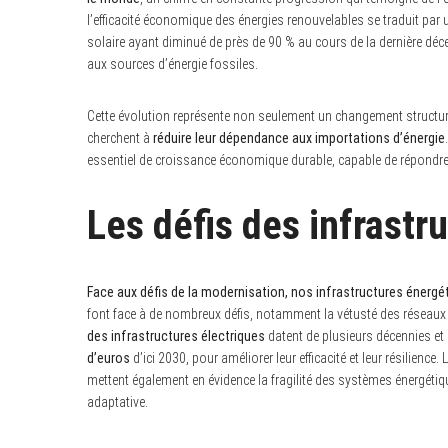
l’efficacité économique des énergies renouvelables se traduit par 
S
e
solaire ayant diminué de près de 90 % au cours de la dernière déc
a
aux sources d’énergie fossiles.
r
c
h
Cette évolution représente non seulement un changement structu
f
o
cherchent à
réduire leur dépendance aux importations d’énergie
r
essentiel de croissance économique durable, capable de répondre a
:
Les défis des infrastr
Face aux défis de la modernisation, nos infrastructures énergét
font face à de nombreux défis, notamment la vétusté des réseaux 
des infrastructures électriques
datent de plusieurs décennies et
d’euros
d’ici 2030, pour améliorer leur efficacité et leur résilience
mettent également en évidence la fragilité des systèmes énergétiq
adaptative.