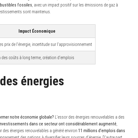
bustibles fossiles
, avec un impact positif sur les émissions de gaz à
investissements sont maintenus.
Impact Économique
s prix de l’énergie, incertitude sur l’approvisionnement
 des coûts à long terme, création d’emplois
des énergies
former notre économie globale?
L’essor des énergies renouvelables a des
 investissements dans ce secteur ont considérablement augmenté
,
eur des énergies renouvelables a généré environ
11 millions d’emplois dans
engagement des nations à diversifier leurs sources d’énergie. D’autre part,