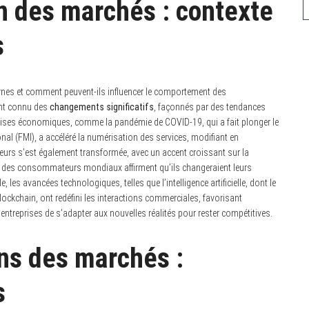
n des marchés : contexte
s
nes et comment peuvent-ils influencer le comportement des
nt connu des
changements significatifs
, façonnés par des tendances
rises économiques, comme la pandémie de COVID-19, qui a fait plonger le
al (FMI), a accéléré la numérisation des services, modifiant en
s s’est également transformée, avec un accent croissant sur la
3 % des consommateurs mondiaux affirment qu’ils changeraient leurs
 les avancées technologiques, telles que l’intelligence artificielle, dont le
 blockchain, ont redéfini les interactions commerciales, favorisant
 entreprises de s’adapter aux nouvelles réalités pour rester compétitives.
ns des marchés :
s