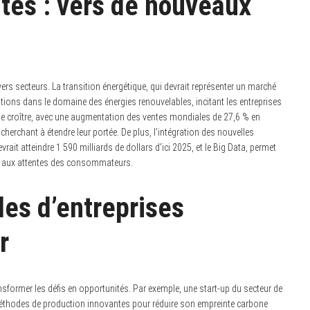
tes : vers de nouveaux
rs secteurs. La transition énergétique, qui devrait représenter un marché
vations dans le domaine des énergies renouvelables, incitant les entreprises
 de croître, avec une augmentation des ventes mondiales de 27,6 % en
herchant à étendre leur portée. De plus, l’intégration des nouvelles
rait atteindre 1 590 milliards de dollars d’ici 2025, et le Big Data, permet
re aux attentes des consommateurs.
les d’entreprises
r
sformer les défis en opportunités. Par exemple, une start-up du secteur de
 méthodes de production innovantes pour réduire son empreinte carbone