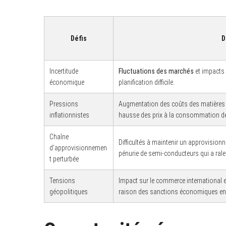
Défis
D
Incertitude
Fluctuations des marchés
et impacts 
économique
planification difficile.
Pressions
Augmentation des coûts des matières p
inflationnistes
hausse des prix à la consommation de
Chaîne
S
Difficultés à maintenir un approvisionn
e
d’approvisionnemen
pénurie de semi-conducteurs qui a rale
a
t perturbée
r
c
h
Tensions
Impact sur le commerce international 
f
géopolitiques
raison des sanctions économiques en
o
r
: