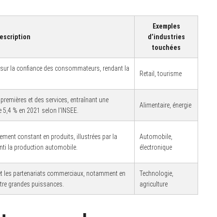
Exemples
escription
d’industries
touchées
sur la confiance des consommateurs, rendant la
Retail, tourisme
remières et des services, entraînant une
Alimentaire, énergie
 5,4 % en 2021 selon l’INSEE.
ement constant en produits, illustrées par la
Automobile,
nti la production automobile.
électronique
et les partenariats commerciaux, notamment en
Technologie,
tre grandes puissances.
agriculture