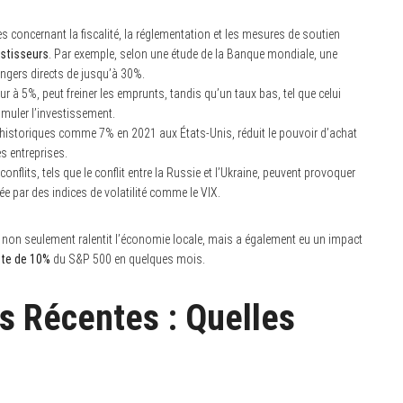
concernant la fiscalité, la réglementation et les mesures de soutien
estisseurs
. Par exemple, selon une étude de la Banque mondiale, une
angers directs de jusqu’à 30%.
ur à 5%, peut freiner les emprunts, tandis qu’un taux bas, tel que celui
muler l’investissement.
x historiques comme 7% en 2021 aux États-Unis, réduit le pouvoir d’achat
s entreprises.
onflits, tels que le conflit entre la Russie et l’Ukraine, peuvent provoquer
 par des indices de volatilité comme le VIX.
a non seulement ralentit l’économie locale, mais a également eu un impact
te de 10%
du S&P 500 en quelques mois.
s Récentes : Quelles