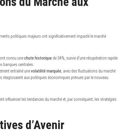
ions du Marché aux
ents politiques majeurs ont significativement impacté le marché
s ont connu une
chute historique
de 34%, suivie d’une récupération rapide
es banques centrales.
lement entraîné une
volatilité marquée
, avec des fluctuations du marché
urs réagissaient aux politiques économiques prévues par le nouveau
t influencer les tendances du marché et, par conséquent, les stratégies
tives d’Avenir