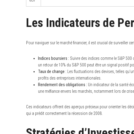
ech
Les Indicateurs de Pe
Pour naviguer sur le marché financier, il est crucial de surveiller ce
Indices boursiers :
Suivre des indices comme le S&P 500 o
un retour de 10% du S&P 500 peut être un signal positif p
Taux de change :
Les fluctuations des devises, telles qu’un
profits des entreprises internationales.
Rendement des obligations :
Un indicateur de la santé é
une méfiance envers les marchés, notamment lors de crise
Ces indicateurs offrent des aperçus précieux pour orienter les dé
qui a prédit correctement la récession de 2008.
Stratégies d’Investis