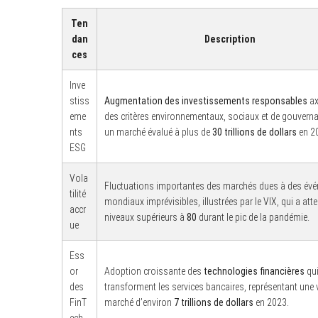
Ten
dan
Description
ces
S
e
Inve
a
stiss
Augmentation des investissements responsables
ax
r
c
eme
des critères environnementaux, sociaux et de gouverna
h
nts
un marché évalué à plus de
30 trillions de dollars
en 2
f
ESG
o
r
:
Vola
Fluctuations importantes des marchés dues à des év
tilité
mondiaux imprévisibles, illustrées par le VIX, qui a atte
accr
niveaux supérieurs à
80
durant le pic de la pandémie.
ue
Ess
or
Adoption croissante des
technologies financières
qu
des
transforment les services bancaires, représentant une 
FinT
marché d’environ
7 trillions de dollars
en 2023.